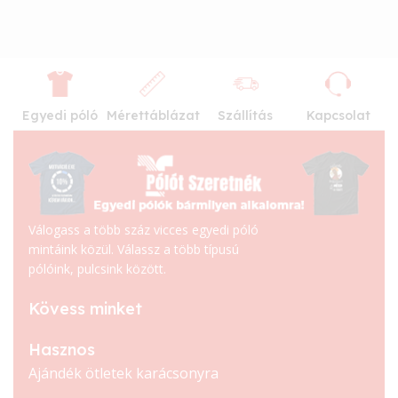
Egyedi póló
Mérettáblázat
Szállítás
Kapcsolat
Válogass a több száz vicces egyedi póló
mintáink közül. Válassz a több típusú
pólóink, pulcsink között.
Kövess minket
Hasznos
Ajándék ötletek karácsonyra