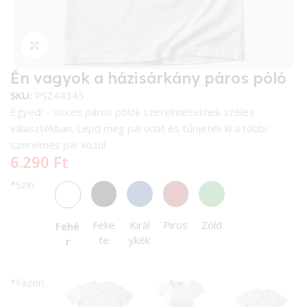
Kattintson a nagyításhoz
Én vagyok a házisárkány páros póló
SKU:
PSZ44345
Egyedi – vicces páros pólók szerelmeseknek széles
választékban. Lepd meg párodat és tűnjetek ki a többi
szerelmes pár közül.
6.290
Ft
*
Szín
Feke
Királ
Piros
Zöld
Fehé
te
ykék
r
*
Fazon