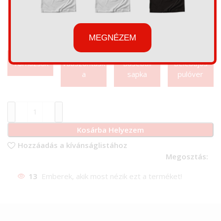
MEGNÉZEM
Tornazsák
Váaszontásk
Baseball
Belebújós
a
sapka
pulóver
Kosárba Helyezem
Hozzáadás a kívánságlistához
Megosztás:
13
Emberek, akik most nézik ezt a terméket!