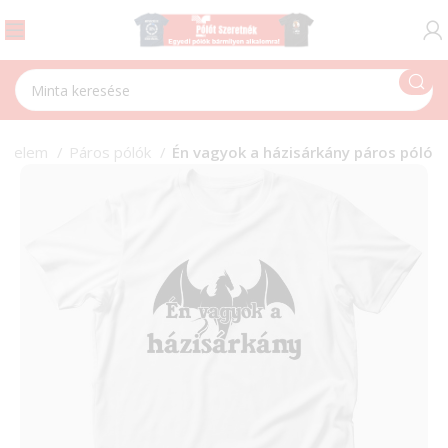
zerelem
Páros pólók
Én vagyok a házisárkány páros póló