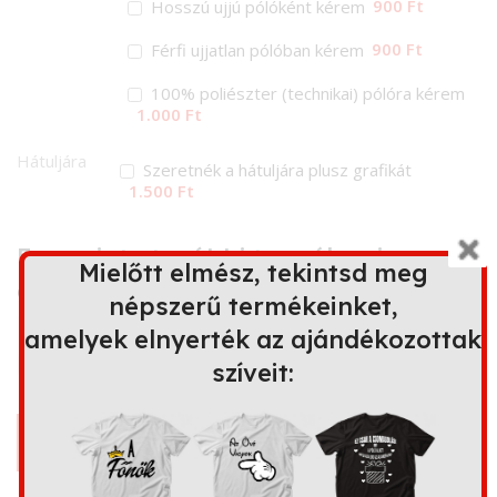
900 Ft
Hosszú ujjú pólóként kérem
900 Ft
Férfi ujjatlan pólóban kérem
100% poliészter (technikai) pólóra kérem
1.000 Ft
Hátuljára
Szeretnék a hátuljára plusz grafikát
1.500 Ft
Ez a minta további terméken is
Mielőtt elmész, tekintsd meg
elérhető
népszerű termékeinket,
amelyek elnyerték az ajándékozottak
szíveit:
Bögre
Kapucnis
Párna
Kötény
pulóver