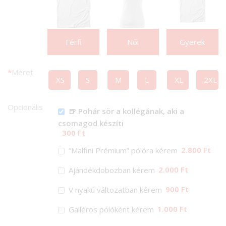
Férfi
Női
Gyerek
*
Méret
XS
S
M
L
XL
2XL
Opcionális
🍺 Pohár sör a kollégának, aki a
csomagod készíti
300 Ft
2.800 Ft
“Malfini Prémium” pólóra kérem
2.000 Ft
Ajándékdobozban kérem
900 Ft
V nyakú változatban kérem
1.000 Ft
Galléros pólóként kérem