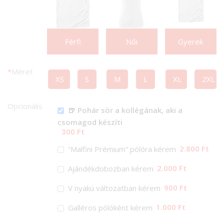
Férfi
Női
Gyerek
*
Méret
XS
S
M
L
XL
2XL
Opcionális
🍺 Pohár sör a kollégának, aki a
csomagod készíti
300 Ft
2.800 Ft
“Malfini Prémium” pólóra kérem
2.000 Ft
Ajándékdobozban kérem
900 Ft
V nyakú változatban kérem
1.000 Ft
Galléros pólóként kérem