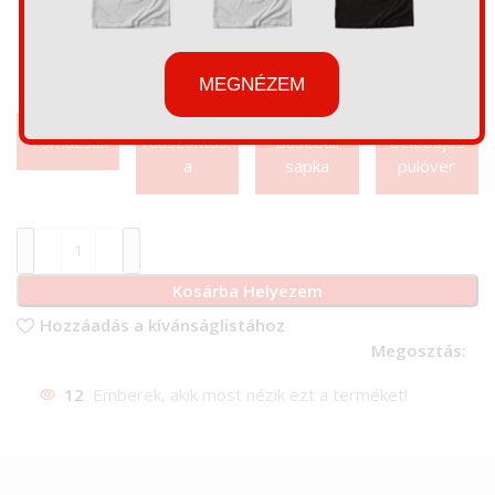
MEGNÉZEM
Tornazsák
Váaszontásk
Baseball
Belebújós
a
sapka
pulóver
Kosárba Helyezem
Hozzáadás a kívánságlistához
Megosztás:
12
Emberek, akik most nézik ezt a terméket!