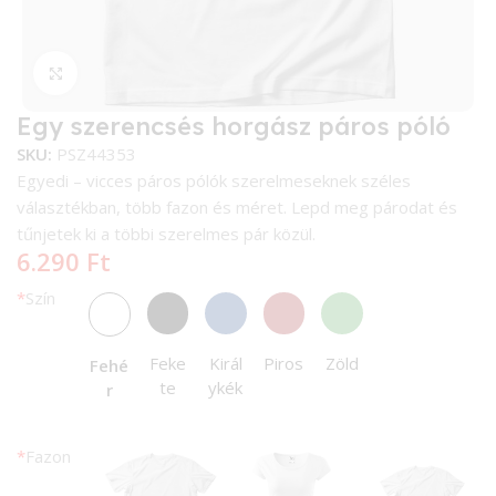
Kattintson a nagyításhoz
Egy szerencsés horgász páros póló
SKU:
PSZ44353
Egyedi – vicces páros pólók szerelmeseknek széles
választékban, több fazon és méret. Lepd meg párodat és
tűnjetek ki a többi szerelmes pár közül.
6.290
Ft
*
Szín
Feke
Királ
Piros
Zöld
Fehé
te
ykék
r
*
Fazon