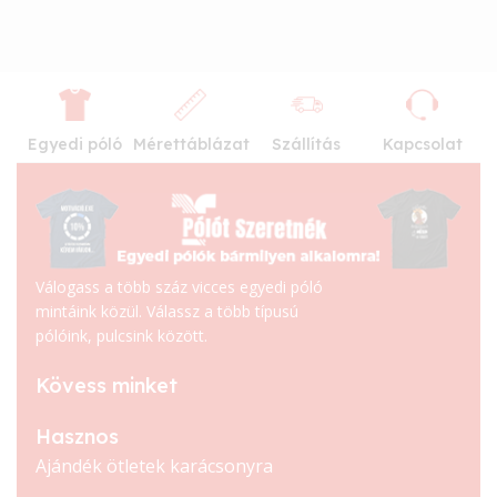
Egyedi póló
Mérettáblázat
Szállítás
Kapcsolat
Válogass a több száz vicces egyedi póló
mintáink közül. Válassz a több típusú
pólóink, pulcsink között.
Kövess minket
Hasznos
Ajándék ötletek karácsonyra