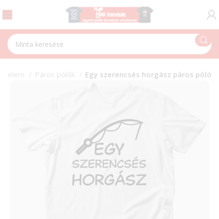
zerelem
Páros pólók
Egy szerencsés horgász páros póló