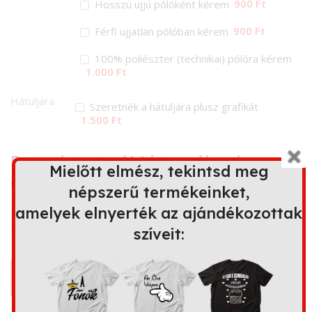
900 Ft
Hosszú ujjú pólóként kérem
900 Ft
Férfi ujjatlan pólóban kérem
100% poliészter (technikai) pólóra kérem
1.000 Ft
Hátuljára
Szeretnék a hátuljára plusz grafikát
1.500 Ft
Ez a minta további terméken is
Mielőtt elmész, tekintsd meg
elérhető
népszerű termékeinket,
amelyek elnyerték az ajándékozottak
szíveit:
Bögre
Kapucnis
Párna
Kötény
pulóver