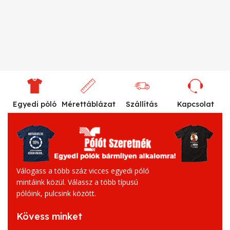
Egyedi póló
Mérettáblázat
Szállítás
Kapcsolat
Válogass a több száz vicces egyedi póló
mintáink közül. Válassz a több típusú
pólóink, pulcsink között.
Kövess minket