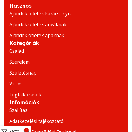
Hasznos
Ajándék ötletek karácsonyra
Ajándék ötletek anyáknak
Ajándék ötletek apáknak
Kategóriák
Család
Szerelem
Születésnap
Vicces
Foglalkozások
Infomációk
Szállítás
Adatkezelési tájékoztató
0
Általános Szerződési Feltételek