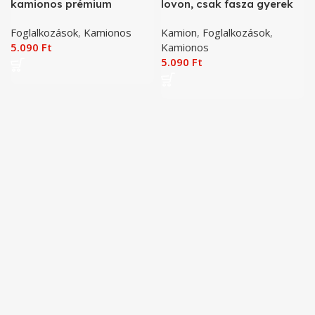
kamionos prémium
lovon, csak fasza gyerek
minőség póló
kamionon póló
Foglalkozások
,
Kamionos
Kamion
,
Foglalkozások
,
5.090
Ft
Kamionos
5.090
Ft