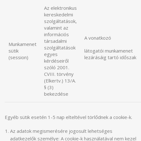
Az elektronikus
kereskedelmi
szolgáltatások,
valamint az
információs
A vonatkozó
társadalmi
Munkamenet
szolgáltatások
sütik
látogatói munkamenet
egyes
(session)
lezárásáig tartó időszak
kérdéseiről
szóló 2001.
CVIII. törvény
(Elkertv.) 13/A.
§ (3)
bekezdése
Egyéb sütik esetén 1-5 nap elteltével törlődnek a cookie-k.
Az adatok megismerésére jogosult lehetséges
adatkezelők személye: A cookie-k használatával nem kezel