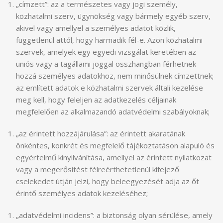
„címzett”: az a természetes vagy jogi személy,
közhatalmi szerv, ügynökség vagy bármely egyéb szerv,
akivel vagy amellyel a személyes adatot közlik,
függetlenül attól, hogy harmadik fél-e. Azon közhatalmi
szervek, amelyek egy egyedi vizsgálat keretében az
uniós vagy a tagállami joggal összhangban férhetnek
hozzá személyes adatokhoz, nem minősülnek címzettnek;
az említett adatok e közhatalmi szervek általi kezelése
meg kell, hogy feleljen az adatkezelés céljainak
megfelelően az alkalmazandó adatvédelmi szabályoknak;
„az érintett hozzájárulása”: az érintett akaratának
önkéntes, konkrét és megfelelő tájékoztatáson alapuló és
egyértelmű kinyilvánítása, amellyel az érintett nyilatkozat
vagy a megerősítést félreérthetetlenül kifejező
cselekedet útján jelzi, hogy beleegyezését adja az őt
érintő személyes adatok kezeléséhez;
„adatvédelmi incidens”: a biztonság olyan sérülése, amely