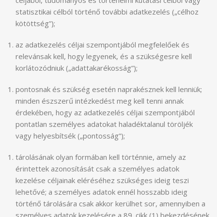
céljából, tudományos és történelmi kutatási célból vagy
statisztikai célból történő további adatkezelés („célhoz
kötöttség”);
az adatkezelés céljai szempontjából megfelelőek és
relevánsak kell, hogy legyenek, és a szükségesre kell
korlátozódniuk („adattakarékosság”);
pontosnak és szükség esetén naprakésznek kell lenniük;
minden észszerű intézkedést meg kell tenni annak
érdekében, hogy az adatkezelés céljai szempontjából
pontatlan személyes adatokat haladéktalanul töröljék
vagy helyesbítsék („pontosság”);
tárolásának olyan formában kell történnie, amely az
érintettek azonosítását csak a személyes adatok
kezelése céljainak eléréséhez szükséges ideig teszi
lehetővé; a személyes adatok ennél hosszabb ideig
történő tárolására csak akkor kerülhet sor, amennyiben a
személyes adatok kezelésére a 89. cikk (1) bekezdésének