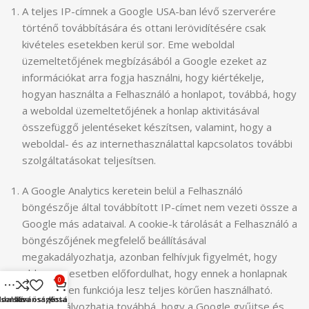
A teljes IP-címnek a Google USA-ban lévő szerverére
történő továbbítására és ottani lerövidítésére csak
kivételes esetekben kerül sor. Eme weboldal
üzemeltetőjének megbízásából a Google ezeket az
információkat arra fogja használni, hogy kiértékelje,
hogyan használta a Felhasználó a honlapot, továbbá, hogy
a weboldal üzemeltetőjének a honlap aktivitásával
összefüggő jelentéseket készítsen, valamint, hogy a
weboldal- és az internethasználattal kapcsolatos további
szolgáltatásokat teljesítsen.
A Google Analytics keretein belül a Felhasználó
böngészője által továbbított IP-címet nem vezeti össze a
Google más adataival. A cookie-k tárolását a Felhasználó a
böngészőjének megfelelő beállításával
megakadályozhatja, azonban felhívjuk figyelmét, hogy
ebben az esetben előfordulhat, hogy ennek a honlapnak
0
nem minden funkciója lesz teljes körűen használható.
sonlítsa össze
ldalsáv
Kívánságlista
Kosár
Megakadályozhatja továbbá, hogy a Google gyűjtse és