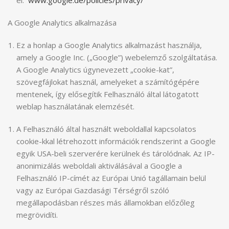
el:
www.google.de/policies/privacy/
A Google Analytics alkalmazása
Ez a honlap a Google Analytics alkalmazást használja,
amely a Google Inc. („Google”) webelemző szolgáltatása.
A Google Analytics úgynevezett „cookie-kat”,
szövegfájlokat használ, amelyeket a számítógépére
mentenek, így elősegítik Felhasználó által látogatott
weblap használatának elemzését.
A Felhasználó által használt weboldallal kapcsolatos
cookie-kkal létrehozott információk rendszerint a Google
egyik USA-beli szerverére kerülnek és tárolódnak. Az IP-
anonimizálás weboldali aktiválásával a Google a
Felhasználó IP-címét az Európai Unió tagállamain belül
vagy az Európai Gazdasági Térségről szóló
megállapodásban részes más államokban előzőleg
megrövidíti.