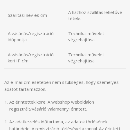
A házhoz szállítás lehetővé
Szállítási név és cím
tétele.
A vásárlás/regisztráció
Technikai művelet
időpontja
végrehajtása.
A vásárlás/regisztráció
Technikai művelet
kori IP cím
végrehajtása.
Az e-mail cím esetében nem szükséges, hogy személyes
adatot tartalmazzon.
Az érintettek köre: A webshop weboldalon
regisztrált/vásárló valamennyi érintett.
Az adatkezelés időtartama, az adatok törlésének
határideje: A regisztráció törlésével azonnal. Az érintett