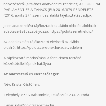
helyezéséről (általános adatvédelmi rendelet) AZ EURÓPAI
PARLAMENT ÉS A TANÁCS (EU) 2016/679 RENDELETE
(2016. április 27.) szerint az alábbi tájékoztatást adjuk.
Jelen adatkezelési tájékoztató az alábbi oldal és aloldalak
adatkezelését szabályozza: https://polotszeretnek.hu/
Az adatkezelési tájékoztató elérhető az alábbi
oldalról: https://polotszeretnek.hu/adatvedelem
A tájékoztató módosításai a fenti címen történő
közzététellel lépnek hatályba.
Az adatkezelő és elérhetőségei:
Név: Krista Kristóf e.v.
Telephely: 8638 Balatonlelle, Rákóczi út 234. 2. iroda
E-mail: info@polotszeretnek.hu