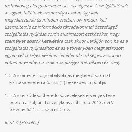
technikailag elengedhetetlenül szükségesek. A szolgáltatónak
az egyéb feltételek azonossága esetén úgy kell
megválasztania és minden esetben oly módon kell
üzemeltetnie az információs társadalommal összefüggő
szolgáltatás nyújtása során alkalmazott eszközöket, hogy
személyes adatok kezelésére csak akkor kerüljön sor, ha ez a
szolgáltatás nyújtásához és az e törvényben meghatározott
egyéb célok teljesüléséhez feltétlenül szükséges, azonban
ebben az esetben is csak a szükséges mértékben és ideig.
3 A számviteli jogszabályoknak megfelelő számlát
kiállítása esetén a 6. cikk (1) bekezdés c) pontja.
4 A szerződésből eredő követelések érvényesítése
esetén a Polgári Törvénykönyvről szóló 2013. évi V.
törvény 6:21. §-a szerint 5 év.
6:22. § [Elévülés]