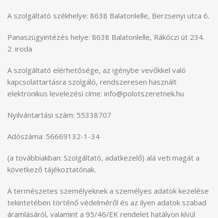
A szolgáltató székhelye: 8638 Balatonlelle, Berzsenyi utca 6.
Panaszügyintézés helye: 8638 Balatonlelle, Rákóczi út 234.
2. iroda
A szolgáltató elérhetősége, az igénybe vevőkkel való
kapcsolattartásra szolgáló, rendszeresen használt
elektronikus levelezési címe: info@polotszeretnek.hu
Nyilvántartási szám: 55338707
Adószáma: 56669132-1-34
(a továbbiakban: Szolgáltató, adatkezelő) alá veti magát a
következő tájékoztatónak.
A természetes személyeknek a személyes adatok kezelése
tekintetében történő védelméről és az ilyen adatok szabad
áramlásáról, valamint a 95/46/EK rendelet hatályon kívül