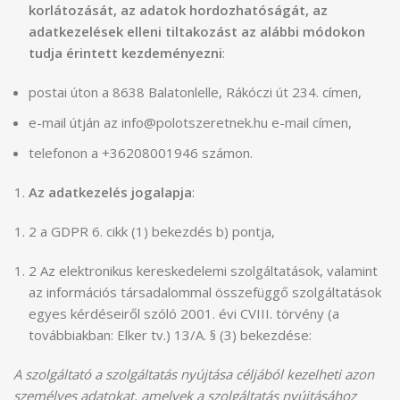
korlátozását, az adatok hordozhatóságát, az
adatkezelések elleni tiltakozást az alábbi módokon
tudja érintett kezdeményezni
:
postai úton a 8638 Balatonlelle, Rákóczi út 234. címen,
e-mail útján az info@polotszeretnek.hu e-mail címen,
telefonon a +36208001946 számon.
Az adatkezelés jogalapja
:
2 a GDPR 6. cikk (1) bekezdés b) pontja,
2 Az elektronikus kereskedelemi szolgáltatások, valamint
az információs társadalommal összefüggő szolgáltatások
egyes kérdéseiről szóló 2001. évi CVIII. törvény (a
továbbiakban: Elker tv.) 13/A. § (3) bekezdése:
A szolgáltató a szolgáltatás nyújtása céljából kezelheti azon
személyes adatokat, amelyek a szolgáltatás nyújtásához