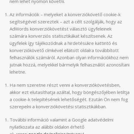
nem lehet nyomon követni.
Az információk – melyeket a konverziókövető cookie-k
segítségével szereztek – azt a célt szolgálják, hogy az
AdWords konverziókövetést választó ügyfeleinek
számára konverziós statisztikákat készítsenek. Az
ügyfelek így tájékozódnak a hirdetésükre kattintó és
konverziókövető címkével ellátott oldalra továbbított
felhasználók számáról. Azonban olyan információkhoz nem
jutnak hozzá, melyekkel bármelyik felhasználót azonosítani
lehetne.
Ha nem szeretne részt venni a konverziókövetésben,
akkor ezt elutasíthatja azáltal, hogy böngészőjében letiltja
a cookie-k telepítésének lehetőségét. Ezután Ön nem fog
szerepelni a konverziókövetési statisztikákban.
További információ valamint a Google adatvédelmi
nyilatkozata az alábbi oldalon érhető