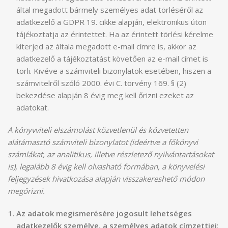
által megadott bármely személyes adat törléséről az
adatkezelő a GDPR 19. cikke alapján, elektronikus úton
tájékoztatja az érintettet. Ha az érintett törlési kérelme
kiterjed az általa megadott e-mail címre is, akkor az
adatkezelő a tájékoztatást követően az e-mail címet is
törli. Kivéve a számviteli bizonylatok esetében, hiszen a
számvitelről szóló 2000. évi C. törvény 169. § (2)
bekezdése alapján 8 évig meg kell őrizni ezeket az
adatokat.
A könyvviteli elszámolást közvetlenül és közvetetten
alátámasztó számviteli bizonylatot (ideértve a főkönyvi
számlákat, az analitikus, illetve részletező nyilvántartásokat
is), legalább 8 évig kell olvasható formában, a könyvelési
feljegyzések hivatkozása alapján visszakereshető módon
megőrizni.
Az adatok megismerésére jogosult lehetséges
adatkezelők személye, a személyes adatok címzettjei
: