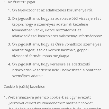
Az érintett jogai:
Ön tájékozódhat az adatkezelés körülményeiről,
Ön jogosult arra, hogy az adatkezelőtől visszajelzést
kapjon, hogy a személyes adatainak kezelése
folyamatban van-e, illetve hozzáférhet az
adatkezeléssel kapcsolatos valamennyi információhoz.
Ön jogosult arra, hogy az Önre vonatkozó személyes
adatait tagolt, széles körben használt, géppel
olvasható formátumban megkapja.
Ön jogosult arra, hogy kérésére az adatkezelő
indokolatlan késedelem nélkül helyesbítse a pontatlan
személyes adatait.
Cookie-k (sütik) kezelése
Webáruházakra jellemző cookie-k az úgynevezett
„jelszóval védett munkamenethez használt cookie”,
„bevásárlókosárhoz szükséges cookie-k” és „biztonsági