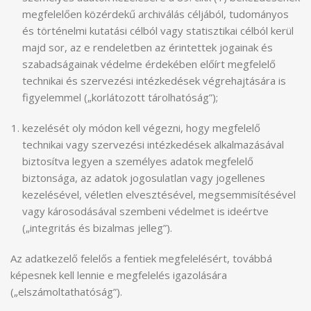
megfelelően közérdekű archiválás céljából, tudományos
és történelmi kutatási célból vagy statisztikai célból kerül
majd sor, az e rendeletben az érintettek jogainak és
szabadságainak védelme érdekében előírt megfelelő
technikai és szervezési intézkedések végrehajtására is
figyelemmel („korlátozott tárolhatóság”);
kezelését oly módon kell végezni, hogy megfelelő
technikai vagy szervezési intézkedések alkalmazásával
biztosítva legyen a személyes adatok megfelelő
biztonsága, az adatok jogosulatlan vagy jogellenes
kezelésével, véletlen elvesztésével, megsemmisítésével
vagy károsodásával szembeni védelmet is ideértve
(„integritás és bizalmas jelleg”).
Az adatkezelő felelős a fentiek megfelelésért, továbbá
képesnek kell lennie e megfelelés igazolására
(„elszámoltathatóság”).