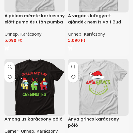
A pólóm mérete karácsony
A virgács kifogyott
előtt puma és után pumba
ajándék nem is volt Bud
karácsony póló
Spencer karácsony póló
Ünnep
,
Karácsony
Ünnep
,
Karácsony
5.090
Ft
5.090
Ft
Among us karácsony póló
Anya grincs karácsony
póló
Gamer
,
Ünnep
,
Karácsony