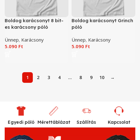
Boldog karácsonyt 8 bit-
Boldog karácsonyt Grinch
es karácsony póló
póló
Ünnep
,
Karácsony
Ünnep
,
Karácsony
5.090
Ft
5.090
Ft
1
2
3
4
…
8
9
10
→
Egyedi póló
Mérettáblázat
Szállítás
Kapcsolat