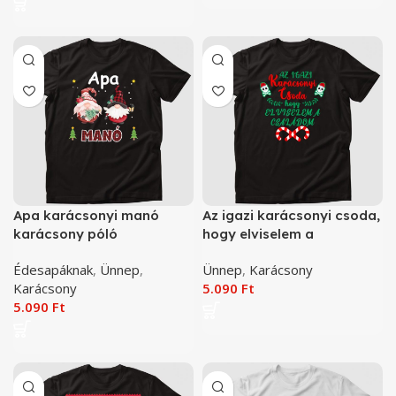
Apa karácsonyi manó
Az igazi karácsonyi csoda,
karácsony póló
hogy elviselem a
családom karácsony póló
Édesapáknak
,
Ünnep
,
Ünnep
,
Karácsony
Karácsony
5.090
Ft
5.090
Ft