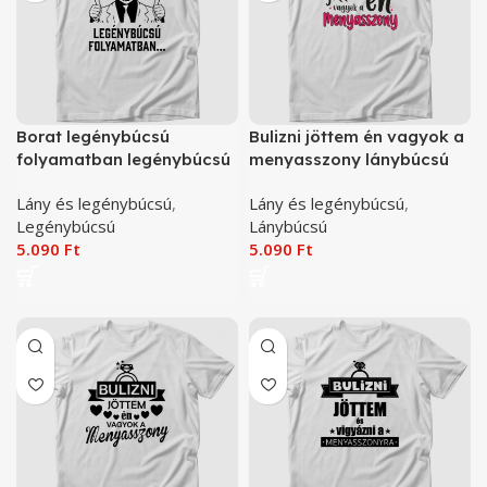
Borat legénybúcsú
Bulizni jöttem én vagyok a
folyamatban legénybúcsú
menyasszony lánybúcsú
póló
póló
Lány és legénybúcsú
,
Lány és legénybúcsú
,
Legénybúcsú
Lánybúcsú
5.090
Ft
5.090
Ft