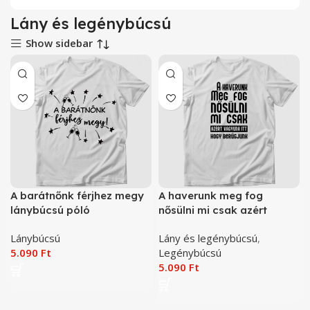
Lány és legénybúcsú
Show sidebar
A barátnőnk férjhez megy
A haverunk meg fog
lánybúcsú póló
nősülni mi csak azért
vagyunk itt, hogy
Lánybúcsú
Lány és legénybúcsú
,
berúgjunk legénybúcsú
5.090
Ft
Legénybúcsú
póló
5.090
Ft