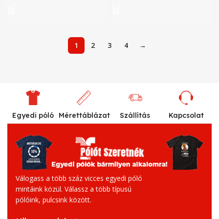
1
2
3
4
→
Egyedi póló
Mérettáblázat
Szállítás
Kapcsolat
Válogass a több száz vicces egyedi póló
mintáink közül. Válassz a több típusú
pólóink, pulcsink között.