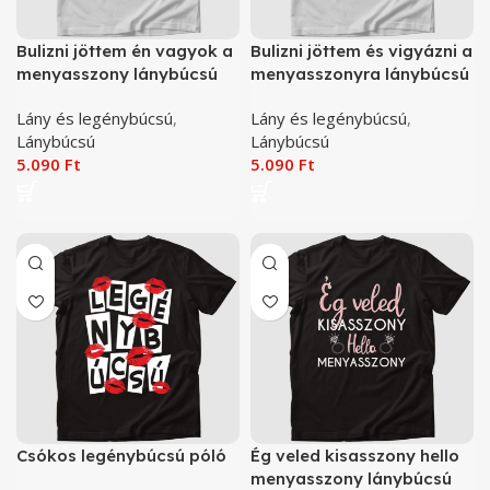
Bulizni jöttem én vagyok a
Bulizni jöttem és vigyázni a
menyasszony lánybúcsú
menyasszonyra lánybúcsú
póló
póló
Lány és legénybúcsú
,
Lány és legénybúcsú
,
Lánybúcsú
Lánybúcsú
5.090
Ft
5.090
Ft
Csókos legénybúcsú póló
Ég veled kisasszony hello
menyasszony lánybúcsú