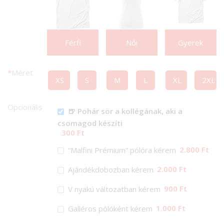
Férfi
Női
Gyerek
*
Méret
XS
S
M
L
XL
2XL
Opcionális
🍺 Pohár sör a kollégának, aki a
csomagod készíti
300 Ft
2.800 Ft
“Malfini Prémium” pólóra kérem
2.000 Ft
Ajándékdobozban kérem
900 Ft
V nyakú változatban kérem
1.000 Ft
Galléros pólóként kérem