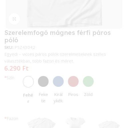
Kattintson a nagyításhoz
Szerelemfogó mágnes férfi páros
póló
SKU:
PSZ43042
Egyedi – vicces páros pólók szerelmeseknek széles
választékban, több fazon és méret.
6.290
Ft
*
Szín
Feke
Királ
Piros
Zöld
Fehé
te
ykék
r
*
Fazon