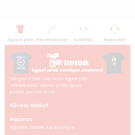
Egyedi póló
Mérettáblázat
Szállítás
Kapcsolat
Válogass a több száz vicces egyedi póló
mintáink közül. Válassz a több típusú
pólóink, pulcsink között.
Kövess minket
Hasznos
Ajándék ötletek karácsonyra