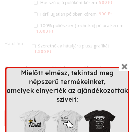
900 Ft
Hosszú ujjú pólóként kérem
900 Ft
Férfi ujjatlan pólóban kérem
100% poliészter (technikai) pólóra kérem
1.000 Ft
Hátuljára
Szeretnék a hátuljára plusz grafikát
1.500 Ft
Ez a minta további terméken is
Mielőtt elmész, tekintsd meg
elérhető
népszerű termékeinket,
amelyek elnyerték az ajándékozottak
szíveit:
Bögre
Kapucnis
Párna
Kötény
pulóver