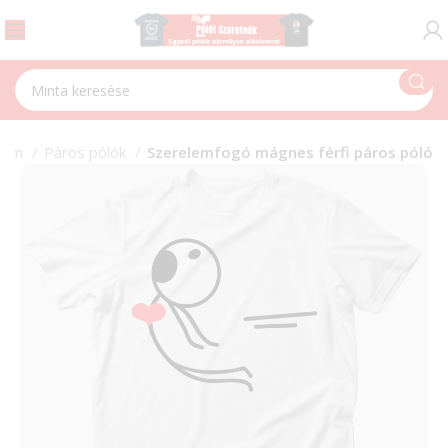
elem
Páros pólók
Szerelemfogó mágnes férfi páros póló