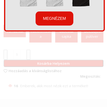
MEGNÉZEM
Tornazsák
Váaszontásk
Baseball
Belebújós
a
sapka
pulóver
Kosárba Helyezem
Hozzáadás a kívánságlistához
Megosztás:
16
Emberek, akik most nézik ezt a terméket!