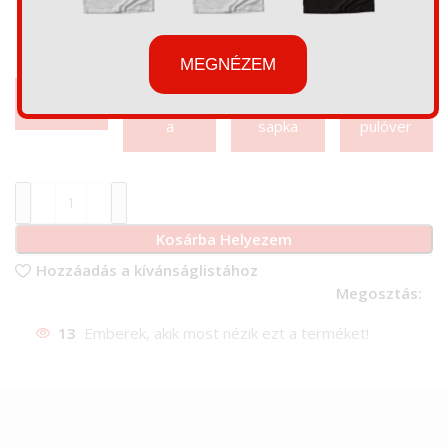
MEGNÉZEM
Tornazsák
Váaszontásk
Baseball
Belebújós
a
sapka
pulóver
Kosárba Helyezem
Hozzáadás a kívánságlistához
Megosztás:
13
Emberek, akik most nézik ezt a terméket!