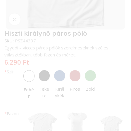
Kattintson a nagyításhoz
Hiszti királynő páros póló
SKU:
PSZ44337
Egyedi – vicces páros pólók szerelmeseknek széles
választékban, több fazon és méret.
6.290
Ft
*
Szín
Feke
Királ
Piros
Zöld
Fehé
te
ykék
r
*
Fazon