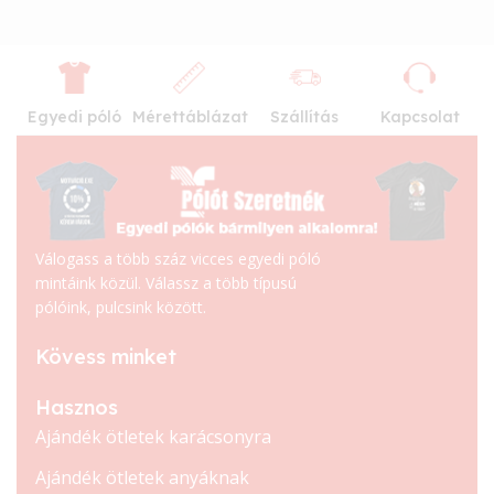
Egyedi póló
Mérettáblázat
Szállítás
Kapcsolat
Válogass a több száz vicces egyedi póló
mintáink közül. Válassz a több típusú
pólóink, pulcsink között.
Kövess minket
Hasznos
Ajándék ötletek karácsonyra
Ajándék ötletek anyáknak