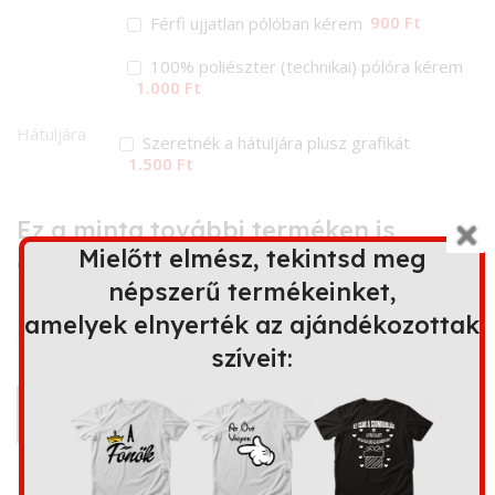
900 Ft
Férfi ujjatlan pólóban kérem
100% poliészter (technikai) pólóra kérem
1.000 Ft
Hátuljára
Szeretnék a hátuljára plusz grafikát
1.500 Ft
Ez a minta további terméken is
Mielőtt elmész, tekintsd meg
elérhető
népszerű termékeinket,
amelyek elnyerték az ajándékozottak
szíveit:
Bögre
Kapucnis
Párna
Kötény
pulóver