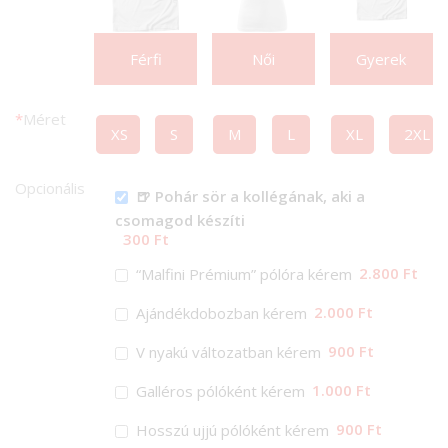
Férfi
Női
Gyerek
*
Méret
XS
S
M
L
XL
2XL
Opcionális
🍺 Pohár sör a kollégának, aki a
csomagod készíti
300 Ft
2.800 Ft
“Malfini Prémium” pólóra kérem
2.000 Ft
Ajándékdobozban kérem
900 Ft
V nyakú változatban kérem
1.000 Ft
Galléros pólóként kérem
900 Ft
Hosszú ujjú pólóként kérem