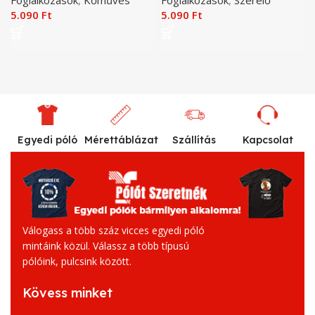
5.090
Ft
5.090
Ft
Egyedi póló
Mérettáblázat
Szállítás
Kapcsolat
Válogass a több száz vicces egyedi póló
mintáink közül. Válassz a több típusú
pólóink, pulcsink között.
Kövess minket