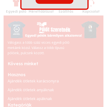
Egyedi póló
Mérettáblázat
Szállítás
Kapcsolat
Válogass a több száz vicces egyedi póló
mintáink közül. Válassz a több típusú
pólóink, pulcsink között.
Kövess minket
Hasznos
Ajándék ötletek karácsonyra
Ajándék ötletek anyáknak
Ajándék ötletek apáknak
Kategóriák