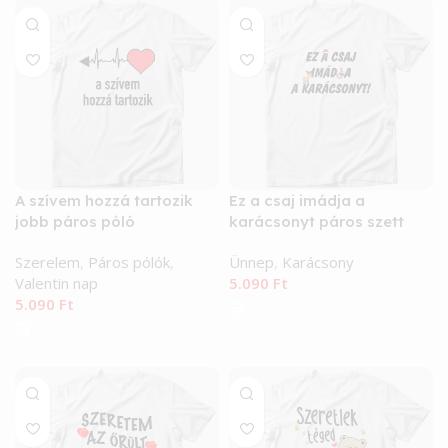
A szívem hozzá tartozik
Ez a csaj imádja a
jobb páros póló
karácsonyt páros szett
karácsony póló
Szerelem
,
Páros pólók
,
Ünnep
,
Karácsony
Valentin nap
5.090
Ft
5.090
Ft