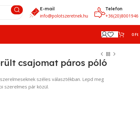
E-mail
Telefon
info@polotszeretnek.hu
+36(20)8001946
0
Ft
rült csajomat páros póló
k szerelmeseknek széles választékban. Lepd meg
bi szerelmes pár közül.