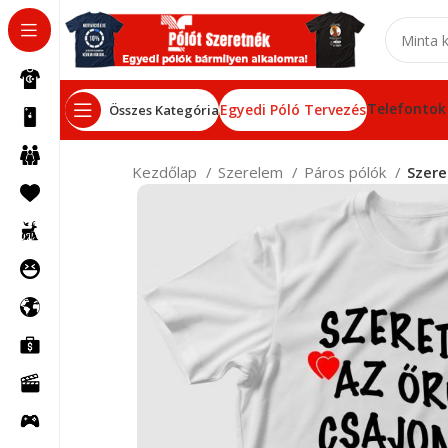
Telefontok
Egyedi Póló Tervezés
Összes Kategória
Kezdőlap
Szerelem
Páros pólók
Szere