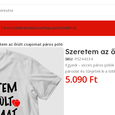
 Tervezés
Mérettáblázat
Kapcsolat
Szállítás
tem az őrült csajomat páros póló
Szeretem az ő
SKU:
PSZ44334
Egyedi – vicces páros póló
párodat és tűnjetek ki a töb
5.090
Ft