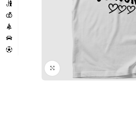
Kattintson a nagyításhoz