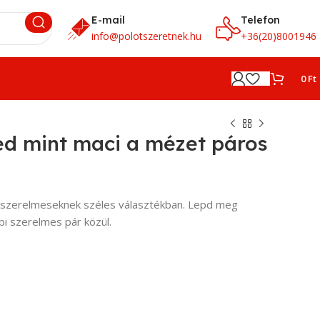
E-mail
Telefon
info@polotszeretnek.hu
+36(20)8001946
0
Ft
ed mint maci a mézet páros
k szerelmeseknek széles választékban. Lepd meg
bi szerelmes pár közül.