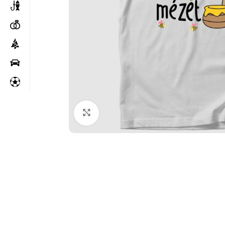
Kattintson a nagyításhoz