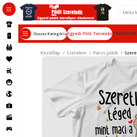
Telefontok
Egyedi Póló Tervezés
Összes Kategória
Kezdőlap
Szerelem
Páros pólók
Szere