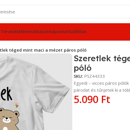
 Tervezés
Mérettáblázat
Kapcsolat
Szállítás
tlek téged mint maci a mézet páros póló
Szeretlek tég
póló
SKU:
PSZ44333
Egyedi – vicces páros póló
párodat és tűnjetek ki a töb
5.090
Ft