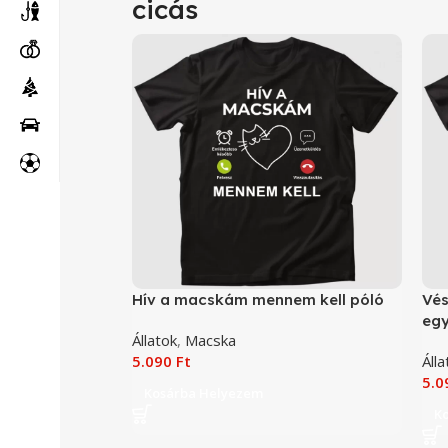
cicás
Hív a macskám mennem kell póló
Vés
egy
Állatok
,
Macska
5.090
Ft
Álla
5.
Kosárba Helyezem
K