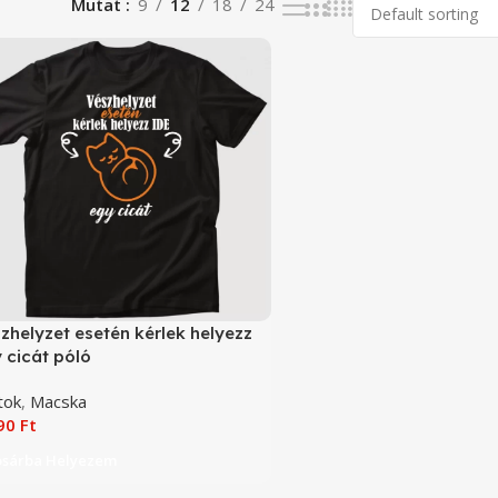
Mutat
9
12
18
24
zhelyzet esetén kérlek helyezz
 cicát póló
tok
,
Macska
090
Ft
osárba Helyezem