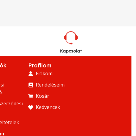
Kapcsolat
iók
Profilom
Fiókom
si
Rendeléseim
ó
Kosár
Szerződési
Kedvencek
eltételek
um