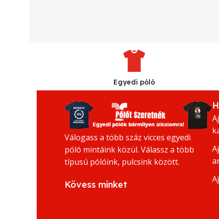
Egyedi póló
H
A
k
Válogass a több száz vicces egyedi
A
póló mintáink közül. Válassz a több
a
típusú pólóink, pulcsink között.
A
Kövess minket