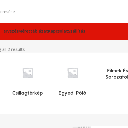
 Tervezés
Mérettáblázat
Kapcsolat
Szállítás
 all 2 results
Filmek És
Sorozato
Csillagtérkép
Egyedi Póló