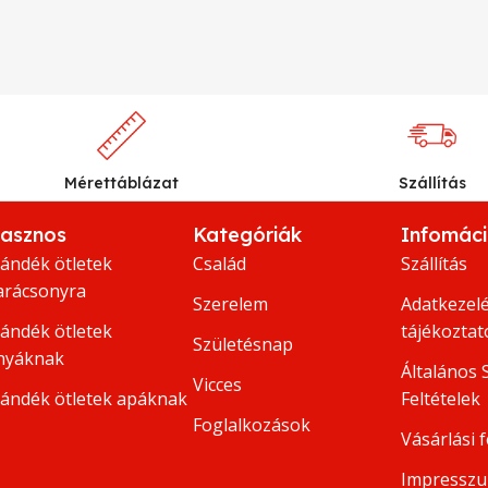
Mérettáblázat
Szállítás
asznos
Kategóriák
Infomác
jándék ötletek
Család
Szállítás
arácsonyra
Szerelem
Adatkezelé
jándék ötletek
tájékoztat
Születésnap
nyáknak
Általános 
Vicces
jándék ötletek apáknak
Feltételek
Foglalkozások
Vásárlási f
Impressz