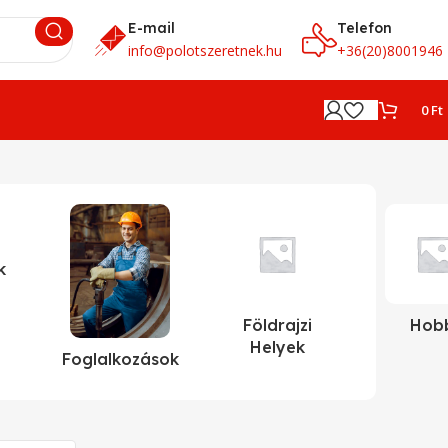
E-mail
Telefon
info@polotszeretnek.hu
+36(20)8001946
0
Ft
k
Földrajzi
Hob
Helyek
Foglalkozások