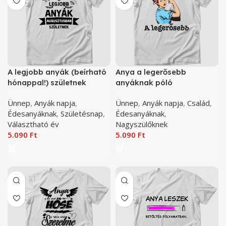
A legjobb anyák (beírható
Anya a legerősebb
hónappal!) születnek
anyáknak póló
szülinapi póló
Ünnep
,
Anyák napja
,
Ünnep
,
Anyák napja
,
Család
,
Édesanyáknak
,
Születésnap
,
Édesanyáknak
,
Választható év
Nagyszülőknek
5.090
Ft
5.090
Ft