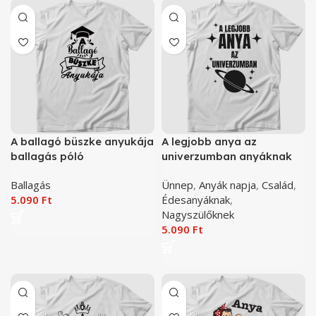
A ballagó büszke anyukája
A legjobb anya az
ballagás póló
univerzumban anyáknak
póló
Ballagás
Ünnep
,
Anyák napja
,
Család
,
5.090
Ft
Édesanyáknak
,
Nagyszülőknek
5.090
Ft