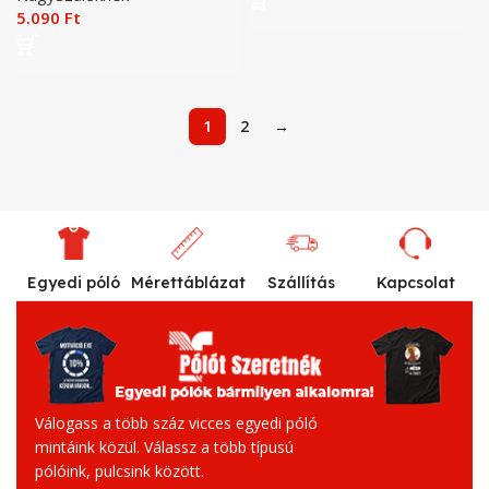
5.090
Ft
1
2
→
Egyedi póló
Mérettáblázat
Szállítás
Kapcsolat
Válogass a több száz vicces egyedi póló
mintáink közül. Válassz a több típusú
pólóink, pulcsink között.