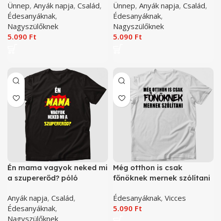
Ünnep
,
Anyák napja
,
Család
,
Ünnep
,
Anyák napja
,
Család
,
Édesanyáknak
,
Édesanyáknak
,
Nagyszülőknek
Nagyszülőknek
5.090
Ft
5.090
Ft
Én mama vagyok neked mi
Még otthon is csak
a szupererőd? póló
főnöknek mernek szólítani
póló
Anyák napja
,
Család
,
Édesanyáknak
,
Vicces
Édesanyáknak
,
5.090
Ft
Nagyszülőknek