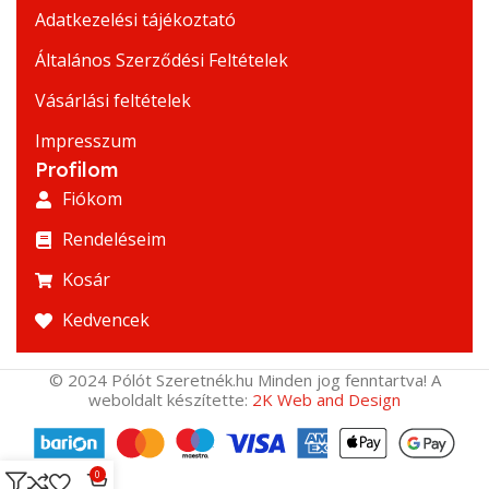
Adatkezelési tájékoztató
Általános Szerződési Feltételek
Vásárlási feltételek
Impresszum
Profilom
Fiókom
Rendeléseim
Kosár
Kedvencek
© 2024 Pólót Szeretnék.hu Minden jog fenntartva! A
weboldalt készítette:
2K Web and Design
0