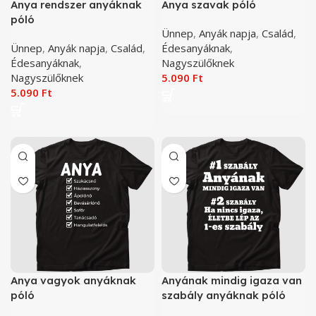
Anya rendszer anyáknak
Anya szavak póló
póló
Ünnep
,
Anyák napja
,
Család
,
Ünnep
,
Anyák napja
,
Család
,
Édesanyáknak
,
Édesanyáknak
,
Nagyszülőknek
Nagyszülőknek
5.090
Ft
5.090
Ft
Anya vagyok anyáknak
Anyának mindig igaza van
póló
szabály anyáknak póló