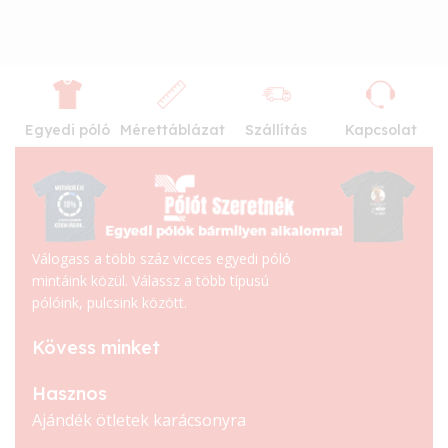
Egyedi póló
Mérettáblázat
Szállítás
Kapcsolat
Válogass a több száz vicces egyedi póló
mintáink közül. Válassz a több típusú
pólóink, pulcsink között.
Kövess minket
Hasznos
Ajándék ötletek karácsonyra