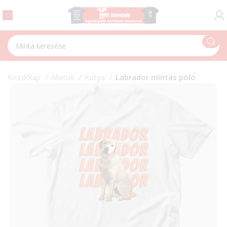
Kezdőlap
Állatok
Kutya
Labrador mintás póló