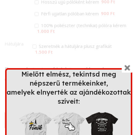
900 Ft
Hosszú ujjú pólóként kérem
900 Ft
Férfi ujjatlan pólóban kérem
100% poliészter (technikai) pólóra kérem
1.000 Ft
Hátuljára
Szeretnék a hátuljára plusz grafikát
1.500 Ft
Ez a minta további terméken is
Mielőtt elmész, tekintsd meg
elérhető
népszerű termékeinket,
amelyek elnyerték az ajándékozottak
szíveit:
Bögre
Kapucnis
Párna
Kötény
pulóver