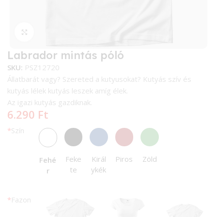
Kattintson a nagyításhoz
Labrador mintás póló
SKU:
PSZ12720
Állatbarát vagy? Szereted a kutyusokat? Kutyás szív és
kutyás lélek kutyás leszek amíg élek.
Az igazi kutyás gazdiknak.
6.290
Ft
*
Szín
Feke
Királ
Piros
Zöld
Fehé
te
ykék
r
*
Fazon