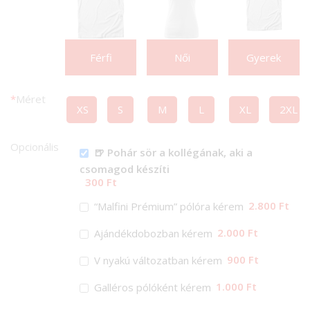
Férfi
Női
Gyerek
*
Méret
XS
S
M
L
XL
2XL
Opcionális
🍺 Pohár sör a kollégának, aki a
csomagod készíti
300 Ft
2.800 Ft
“Malfini Prémium” pólóra kérem
2.000 Ft
Ajándékdobozban kérem
900 Ft
V nyakú változatban kérem
1.000 Ft
Galléros pólóként kérem