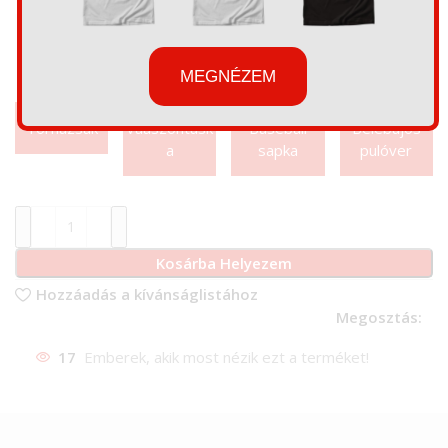
MEGNÉZEM
Tornazsák
Váaszontásk
Baseball
Belebújós
a
sapka
pulóver
Kosárba Helyezem
Hozzáadás a kívánságlistához
Megosztás:
17
Emberek, akik most nézik ezt a terméket!