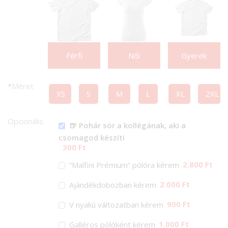
Férfi
Női
Gyerek
*
Méret
XS
S
M
L
XL
2XL
Opcionális
🍺 Pohár sör a kollégának, aki a
csomagod készíti
300 Ft
2.800 Ft
“Malfini Prémium” pólóra kérem
2.000 Ft
Ajándékdobozban kérem
900 Ft
V nyakú változatban kérem
1.000 Ft
Galléros pólóként kérem