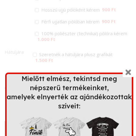
900 Ft
Hosszú ujjú pólóként kérem
900 Ft
Férfi ujjatlan pólóban kérem
100% poliészter (technikai) pólóra kérem
1.000 Ft
Hátuljára
Szeretnék a hátuljára plusz grafikát
1.500 Ft
Ez a minta további terméken is
Mielőtt elmész, tekintsd meg
elérhető
népszerű termékeinket,
amelyek elnyerték az ajándékozottak
szíveit:
Bögre
Kapucnis
Párna
Kötény
pulóver