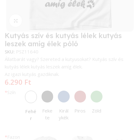
Kattintson a nagyításhoz
Kutyás szív és kutyás lélek kutyás
leszek amíg élek póló
SKU:
PSZ11640
Állatbarát vagy? Szereted a kutyusokat? Kutyás szív és
kutyás lélek kutyás leszek amíg élek.
Az igazi kutyás gazdiknak.
6.290
Ft
*
Szín
Feke
Királ
Piros
Zöld
Fehé
te
ykék
r
*
Fazon