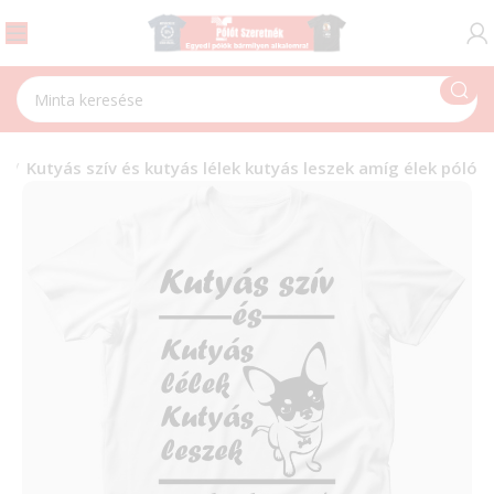
a
Kutyás szív és kutyás lélek kutyás leszek amíg élek póló