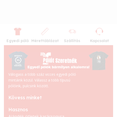
Egyedi póló
Mérettáblázat
Szállítás
Kapcsolat
Válogass a több száz vicces egyedi póló
mintáink közül. Válassz a több típusú
pólóink, pulcsink között.
Kövess minket
Hasznos
Ajándék ötletek karácsonyra