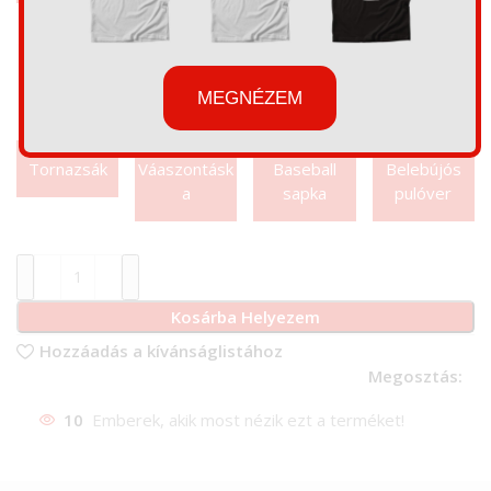
MEGNÉZEM
Tornazsák
Váaszontásk
Baseball
Belebújós
a
sapka
pulóver
Kosárba Helyezem
Hozzáadás a kívánságlistához
Megosztás:
10
Emberek, akik most nézik ezt a terméket!