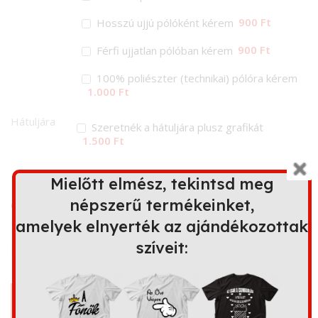
900 Ft
Hosszú ujjú pólóként kérem
900 Ft
Férfi ujjatlan pólóban kérem
100% poliészter (technikai) pólóra kérem
1.000 Ft
Hátuljára
Szeretnék a hátuljára plusz grafikát
1.500 Ft
Ez a minta további terméken is
Mielőtt elmész, tekintsd meg
elérhető
népszerű termékeinket,
amelyek elnyerték az ajándékozottak
szíveit:
Bögre
Kapucnis
Párna
Kötény
pulóver