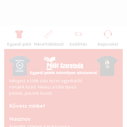
Egyedi póló
Mérettáblázat
Szállítás
Kapcsolat
Válogass a több száz vicces egyedi póló
mintáink közül. Válassz a több típusú
pólóink, pulcsink között.
Kövess minket
Hasznos
Ajándék ötletek karácsonyra