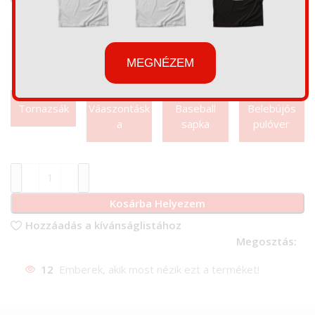
MEGNÉZEM
Tornazsák
Váaszontásk
Baseball
Belebújós
a
sapka
pulóver
Kosárba Helyezem
Hozzáadás a kívánságlistához
Megosztás:
12
Emberek, akik most nézik ezt a terméket!