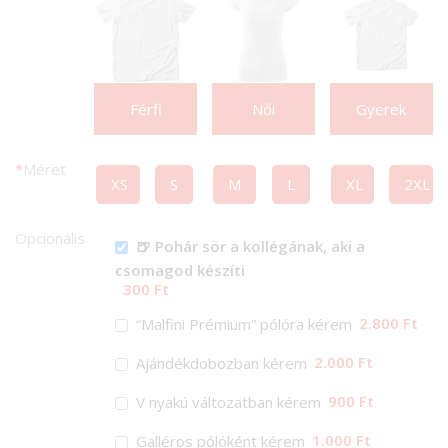
Férfi
Női
Gyerek
*
Méret
XS
S
M
L
XL
2XL
Opcionális
🍺 Pohár sör a kollégának, aki a
csomagod készíti
300 Ft
2.800 Ft
“Malfini Prémium” pólóra kérem
2.000 Ft
Ajándékdobozban kérem
900 Ft
V nyakú változatban kérem
1.000 Ft
Galléros pólóként kérem