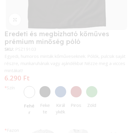
Kattintson a nagyításhoz
Eredeti és megbízható kőműves
prémium minőség póló
SKU:
PSZ19103
Egyedi, humoros minták kőműveseknek. Pólók, pulcsik saját
részre, munkaruhának vagy ajándékba! Nézze meg a vicces
mintákat!
6.290
Ft
*
Szín
Feke
Királ
Piros
Zöld
Fehé
te
ykék
r
*
Fazon