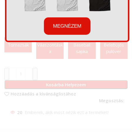
MEGNÉZEM
Tornazsák
Váaszontásk
Baseball
Belebújós
a
sapka
pulóver
Kosárba Helyezem
Hozzáadás a kívánságlistához
Megosztás:
20
Emberek, akik most nézik ezt a terméket!