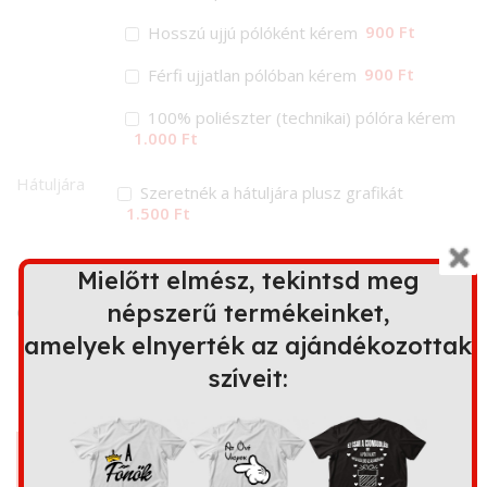
900 Ft
Hosszú ujjú pólóként kérem
900 Ft
Férfi ujjatlan pólóban kérem
100% poliészter (technikai) pólóra kérem
1.000 Ft
Hátuljára
Szeretnék a hátuljára plusz grafikát
1.500 Ft
Ez a minta további terméken is
Mielőtt elmész, tekintsd meg
elérhető
népszerű termékeinket,
amelyek elnyerték az ajándékozottak
szíveit:
Bögre
Kapucnis
Párna
Kötény
pulóver