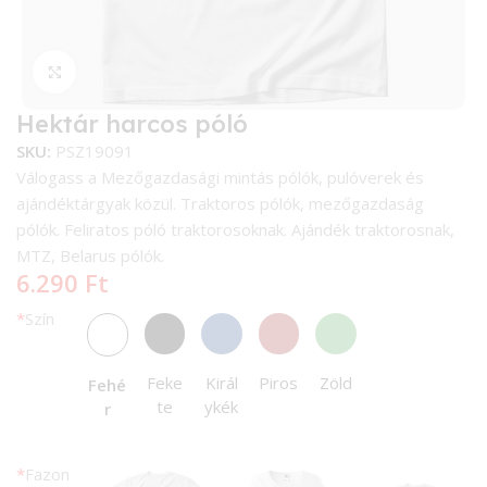
Kattintson a nagyításhoz
Hektár harcos póló
SKU:
PSZ19091
Válogass a Mezőgazdasági mintás pólók, pulóverek és
ajándéktárgyak közül. Traktoros pólók, mezőgazdaság
pólók. Feliratos póló traktorosoknak. Ajándék traktorosnak,
MTZ, Belarus pólók.
6.290
Ft
*
Szín
Feke
Királ
Piros
Zöld
Fehé
te
ykék
r
*
Fazon