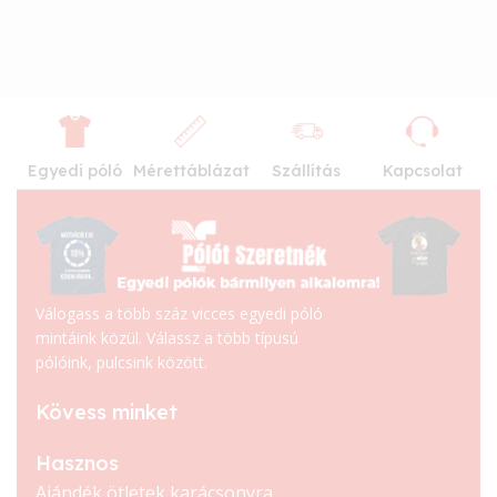
Egyedi póló
Mérettáblázat
Szállítás
Kapcsolat
Válogass a több száz vicces egyedi póló
mintáink közül. Válassz a több típusú
pólóink, pulcsink között.
Kövess minket
Hasznos
Ajándék ötletek karácsonyra