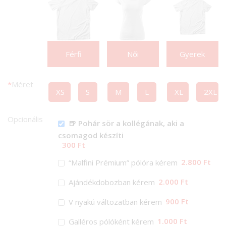
Férfi
Női
Gyerek
*
Méret
XS
S
M
L
XL
2XL
Opcionális
🍺 Pohár sör a kollégának, aki a
csomagod készíti
300 Ft
2.800 Ft
“Malfini Prémium” pólóra kérem
2.000 Ft
Ajándékdobozban kérem
900 Ft
V nyakú változatban kérem
1.000 Ft
Galléros pólóként kérem