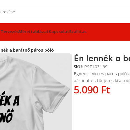
 Tervezés
Mérettáblázat
Kapcsolat
Szállítás
nnék a barátnő páros póló
Én lennék a b
SKU:
PSZ103169
Egyedi – vicces páros póló
párodat és tűnjetek ki a töb
5.090
Ft