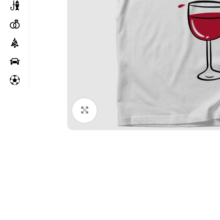
Kattintson a nagyításhoz