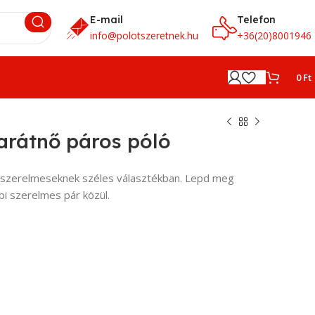
E-mail
Telefon
info@polotszeretnek.hu
+36(20)8001946
0
Ft
arátnő páros póló
k szerelmeseknek széles választékban. Lepd meg
bi szerelmes pár közül.