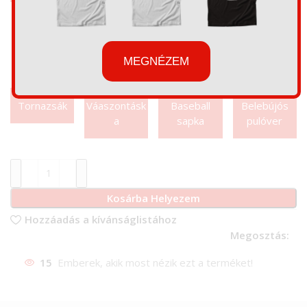
MEGNÉZEM
Tornazsák
Váaszontásk
Baseball
Belebújós
a
sapka
pulóver
Kosárba Helyezem
Hozzáadás a kívánságlistához
Megosztás:
15
Emberek, akik most nézik ezt a terméket!