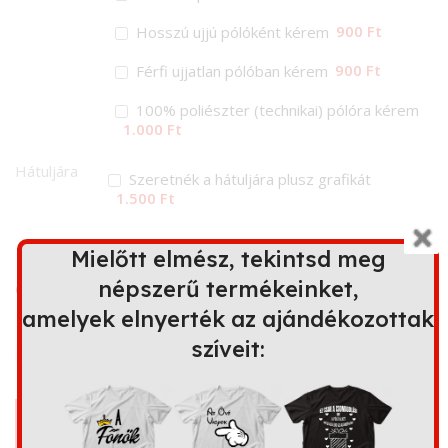
900 Ft
Hosszú ujjú pólóként kérem
900 Ft
Férfi ujjatlan pólóban kérem
100% poliészter (technikai) pólóra kérem
1.000 Ft
Hátuljára
Szeretnék a hátuljára plusz grafikát
1.500 Ft
Ez a minta további terméken is
Mielőtt elmész, tekintsd meg
elérhető
népszerű termékeinket,
amelyek elnyerték az ajándékozottak
szíveit:
Bögre
Kapucnis
Párna
Kötény
pulóver