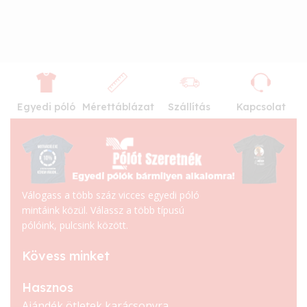
Egyedi póló
Mérettáblázat
Szállítás
Kapcsolat
Válogass a több száz vicces egyedi póló
mintáink közül. Válassz a több típusú
pólóink, pulcsink között.
Kövess minket
Hasznos
Ajándék ötletek karácsonyra