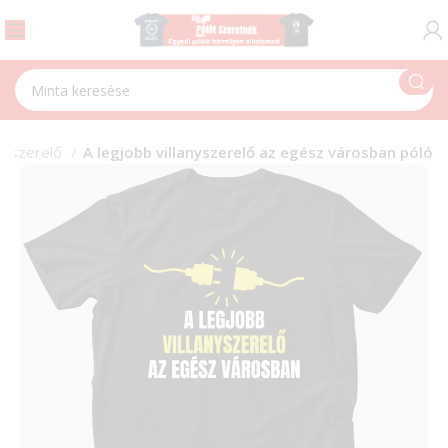
anyszerelő
A legjobb villanyszerelő az egész városban póló