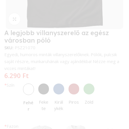
Kattintson a nagyításhoz
A legjobb villanyszerelő az egész
városban póló
SKU:
PSZ21070
Egyedi, humoros minták villanyszerelőknek. Pólók, pulcsik
saját részre, munkaruhának vagy ajándékba! Nézze meg a
vicces mintákat!
6.290
Ft
*
Szín
Feke
Királ
Piros
Zöld
Fehé
te
ykék
r
*
Fazon