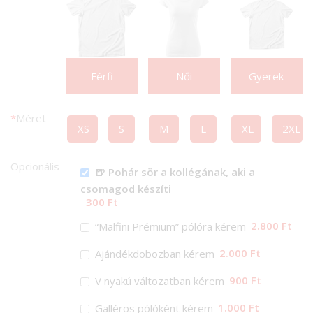
Férfi
Női
Gyerek
*
Méret
XS
S
M
L
XL
2XL
Opcionális
🍺 Pohár sör a kollégának, aki a
csomagod készíti
300 Ft
2.800 Ft
“Malfini Prémium” pólóra kérem
2.000 Ft
Ajándékdobozban kérem
900 Ft
V nyakú változatban kérem
1.000 Ft
Galléros pólóként kérem