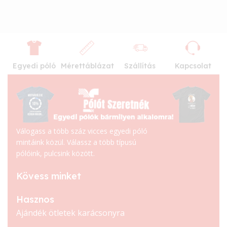
Egyedi póló
Mérettáblázat
Szállítás
Kapcsolat
Válogass a több száz vicces egyedi póló
mintáink közül. Válassz a több típusú
pólóink, pulcsink között.
Kövess minket
Hasznos
Ajándék ötletek karácsonyra