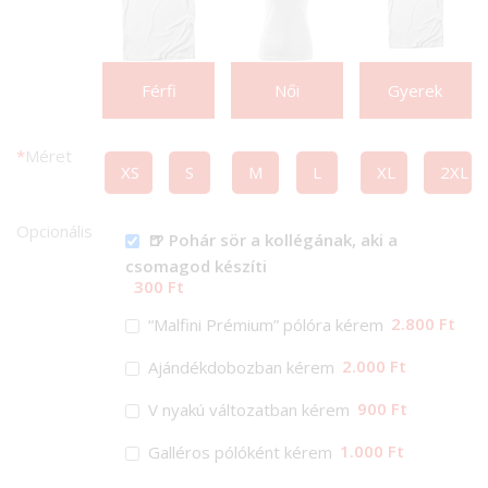
Férfi
Női
Gyerek
*
Méret
XS
S
M
L
XL
2XL
Opcionális
🍺 Pohár sör a kollégának, aki a
csomagod készíti
300 Ft
2.800 Ft
“Malfini Prémium” pólóra kérem
2.000 Ft
Ajándékdobozban kérem
900 Ft
V nyakú változatban kérem
1.000 Ft
Galléros pólóként kérem