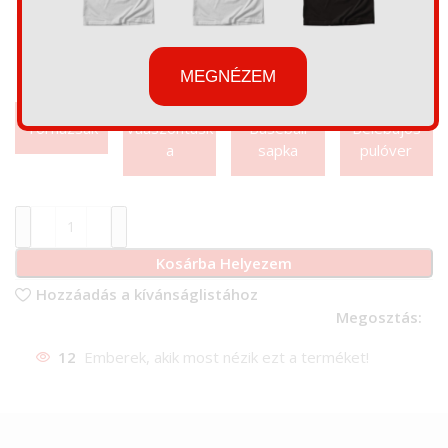
MEGNÉZEM
Tornazsák
Váaszontásk
Baseball
Belebújós
a
sapka
pulóver
Kosárba Helyezem
Hozzáadás a kívánságlistához
Megosztás:
12
Emberek, akik most nézik ezt a terméket!