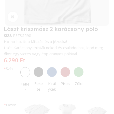
Kattintson a nagyításhoz
Lászt kriszmösz 2 karácsony póló
SKU:
PSZ35598
Ho-ho-ho, itt a Mikulás és a Jézuska!
Ütős Karácsonyi minták neked és családodnak, lepd meg
őket egy vicces vagy épp aranyos pólóval.
6.290
Ft
*
Szín
Feke
Királ
Piros
Zöld
Fehé
te
ykék
r
*
Fazon