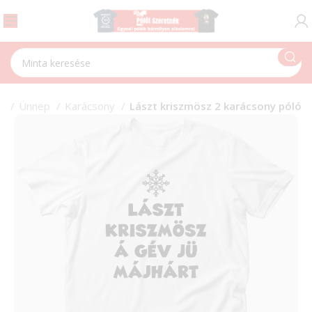
ap
Ünnep
Karácsony
Lászt kriszmösz 2 karácsony póló