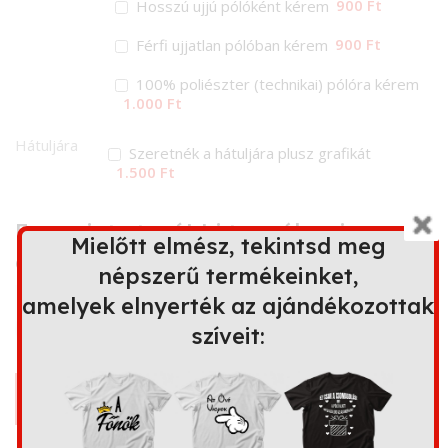
900 Ft
Hosszú ujjú pólóként kérem
900 Ft
Férfi ujjatlan pólóban kérem
100% poliészter (technikai) pólóra kérem
1.000 Ft
Hátuljára
Szeretnék a hátuljára plusz grafikát
1.500 Ft
Ez a minta további terméken is
Mielőtt elmész, tekintsd meg
elérhető
népszerű termékeinket,
amelyek elnyerték az ajándékozottak
szíveit:
Bögre
Kapucnis
Párna
Kötény
pulóver