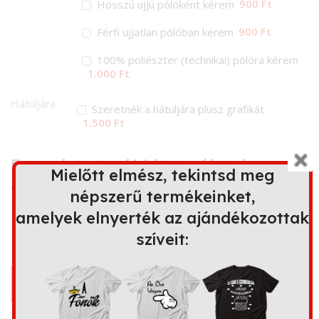
900 Ft
Hosszú ujjú pólóként kérem
900 Ft
Férfi ujjatlan pólóban kérem
100% poliészter (technikai) pólóra kérem
1.000 Ft
Hátuljára
Szeretnék a hátuljára plusz grafikát
1.500 Ft
Ez a minta további terméken is
Mielőtt elmész, tekintsd meg
elérhető
népszerű termékeinket,
amelyek elnyerték az ajándékozottak
szíveit:
Bögre
Kapucnis
Párna
Kötény
pulóver