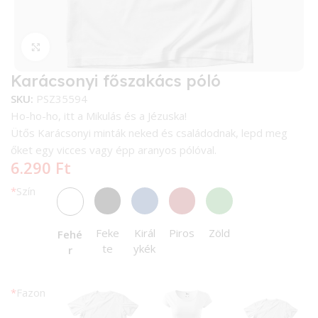
Kattintson a nagyításhoz
Karácsonyi főszakács póló
SKU:
PSZ35594
Ho-ho-ho, itt a Mikulás és a Jézuska!
Ütős Karácsonyi minták neked és családodnak, lepd meg
őket egy vicces vagy épp aranyos pólóval.
6.290
Ft
*
Szín
Feke
Királ
Piros
Zöld
Fehé
te
ykék
r
*
Fazon