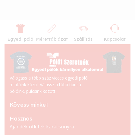
Egyedi póló
Mérettáblázat
Szállítás
Kapcsolat
Válogass a több száz vicces egyedi póló
mintáink közül. Válassz a több típusú
pólóink, pulcsink között.
Kövess minket
Hasznos
Ajándék ötletek karácsonyra