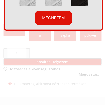
MEGNÉZEM
Tornazsák
Váaszontásk
Baseball
Belebújós
a
sapka
pulóver
Kosárba Helyezem
Hozzáadás a kívánságlistához
Megosztás:
11
Emberek, akik most nézik ezt a terméket!