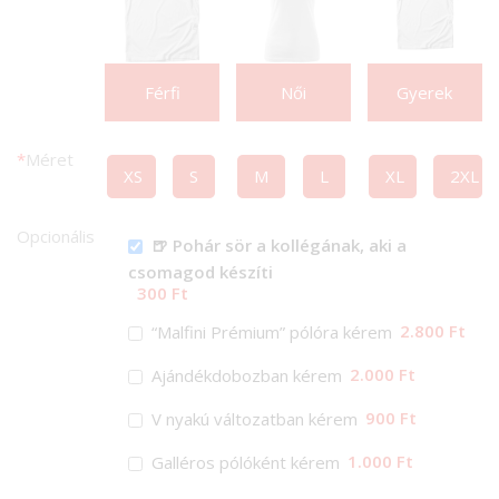
Férfi
Női
Gyerek
*
Méret
XS
S
M
L
XL
2XL
Opcionális
🍺 Pohár sör a kollégának, aki a
csomagod készíti
300 Ft
2.800 Ft
“Malfini Prémium” pólóra kérem
2.000 Ft
Ajándékdobozban kérem
900 Ft
V nyakú változatban kérem
1.000 Ft
Galléros pólóként kérem