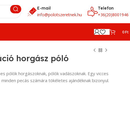
E-mail
Telefon
info@polotszeretnek.hu
+36(20)8001946
0
Ft
ció horgász póló
cces pólók horgászoknak, pólók vadászoknak. Egy vicces
ó minden pecás számára tökéletes ajándéknak bizonyul.