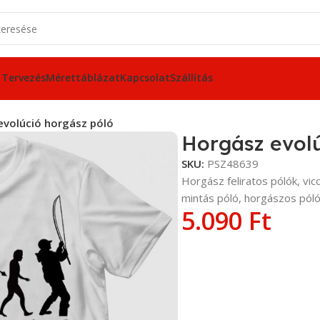
 Tervezés
Mérettáblázat
Kapcsolat
Szállítás
evolúció horgász póló
Horgász evolú
SKU:
PSZ48639
Horgász feliratos pólók, vi
mintás póló, horgászos pól
5.090
Ft