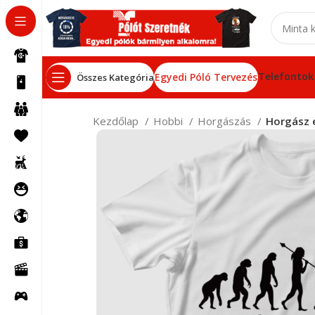
Telefontok
Egyedi Póló Tervezés
Összes Kategória
Kezdőlap
Hobbi
Horgászás
Horgász 