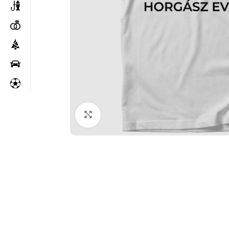
Kattintson a nagyításhoz