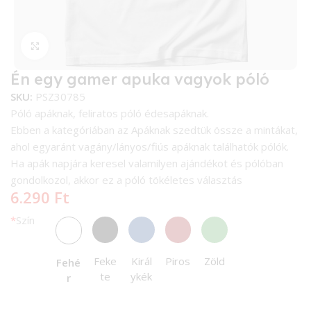
Kattintson a nagyításhoz
Én egy gamer apuka vagyok póló
SKU:
PSZ30785
Póló apáknak, feliratos póló édesapáknak.
Ebben a kategóriában az Apáknak szedtük össze a mintákat,
ahol egyaránt vagány/lányos/fiús apáknak találhatók pólók.
Ha apák napjára keresel valamilyen ajándékot és pólóban
gondolkozol, akkor ez a póló tökéletes választás
6.290
Ft
*
Szín
Feke
Királ
Piros
Zöld
Fehé
te
ykék
r