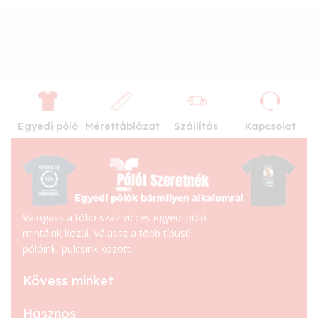
Egyedi póló
Mérettáblázat
Szállítás
Kapcsolat
Válogass a több száz vicces egyedi póló
mintáink közül. Válassz a több típusú
pólóink, pulcsink között.
Kövess minket
Hasznos