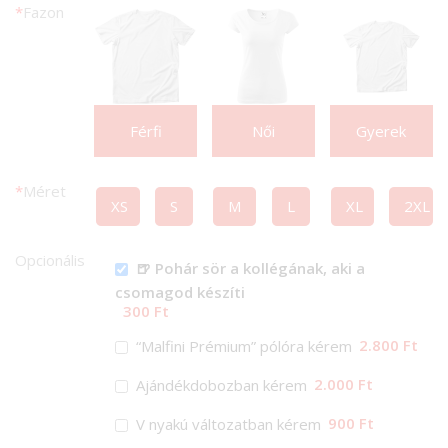
*
Fazon
Férfi
Női
Gyerek
*
Méret
XS
S
M
L
XL
2XL
Opcionális
🍺 Pohár sör a kollégának, aki a
csomagod készíti
300 Ft
2.800 Ft
“Malfini Prémium” pólóra kérem
2.000 Ft
Ajándékdobozban kérem
900 Ft
V nyakú változatban kérem