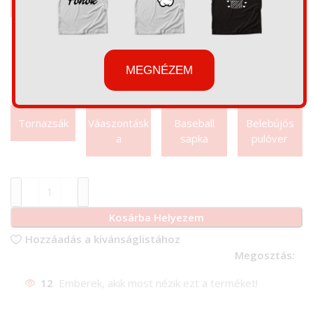
pulóver
MEGNÉZEM
Tornazsák
Váaszontásk
Baseball
Belebújós
a
sapka
pulóver
Kosárba Helyezem
Hozzáadás a kívánságlistához
Megosztás:
12
Emberek, akik most nézik ezt a terméket!