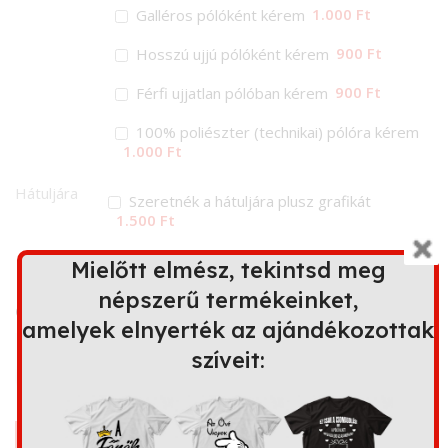
1.000 Ft
Galléros pólóként kérem
900 Ft
Hosszú ujjú pólóként kérem
900 Ft
Férfi ujjatlan pólóban kérem
100% poliészter (technikai) pólóra kérem
1.000 Ft
Hátuljára
Szeretnék a hátuljára plusz grafikát
1.500 Ft
Mielőtt elmész, tekintsd meg
Ez a minta további terméken is
népszerű termékeinket,
elérhető
amelyek elnyerték az ajándékozottak
szíveit:
Bögre
Kapucnis
Párna
Kötény