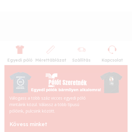
Egyedi póló
Mérettáblázat
Szállítás
Kapcsolat
Válogass a több száz vicces egyedi póló
mintáink közül. Válassz a több típusú
pólóink, pulcsink között.
Kövess minket