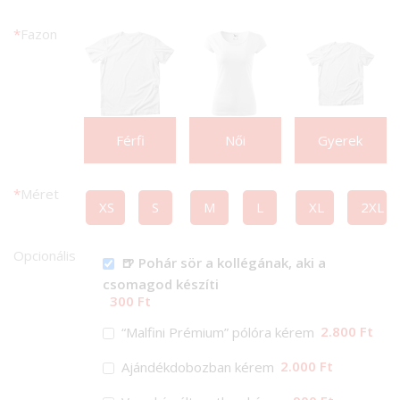
*
Fazon
Férfi
Női
Gyerek
*
Méret
XS
S
M
L
XL
2XL
Opcionális
🍺 Pohár sör a kollégának, aki a
csomagod készíti
300 Ft
2.800 Ft
“Malfini Prémium” pólóra kérem
2.000 Ft
Ajándékdobozban kérem