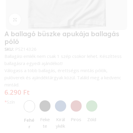
Kattintson a nagyításhoz
A ballagó büszke apukája ballagás
póló
SKU:
PSZ14326
Ballagási emlék nem csak 1 szép csokor lehet. Készíttess
ballagásra egyedi ajándékot!
Válogass a több ballagás, érettségis mintás pólók,
pulóverek és ajándéktárgyak közül. Találd meg a kedvenc
mintád.
6.290
Ft
*
Szín
Feke
Királ
Piros
Zöld
Fehé
te
ykék
r