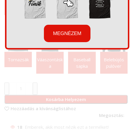
Bögre
Kapucnis
Párna
Kötény
pulóver
MEGNÉZEM
Tornazsák
Váaszontásk
Baseball
Belebújós
a
sapka
pulóver
Kosárba Helyezem
Hozzáadás a kívánságlistához
Megosztás:
18
Emberek, akik most nézik ezt a terméket!