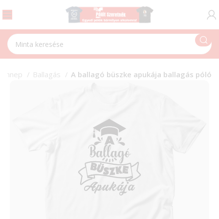
Ünnep
Ballagás
A ballagó büszke apukája ballagás póló