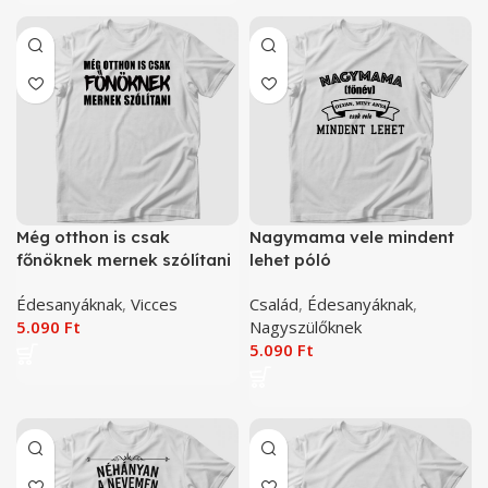
Még otthon is csak
Nagymama vele mindent
főnöknek mernek szólítani
lehet póló
póló
Édesanyáknak
,
Vicces
Család
,
Édesanyáknak
,
5.090
Ft
Nagyszülőknek
5.090
Ft