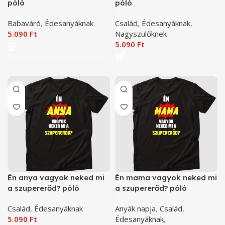
póló
póló
Babaváró
,
Édesanyáknak
Család
,
Édesanyáknak
,
5.090
Ft
Nagyszülőknek
5.090
Ft
Én anya vagyok neked mi
Én mama vagyok neked mi
a szupererőd? póló
a szupererőd? póló
Család
,
Édesanyáknak
Anyák napja
,
Család
,
5.090
Ft
Édesanyáknak
,