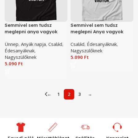
Semmivel sem tudsz
Semmivel sem tudsz
meglepni anya vagyok
meglepni Anya vagyok
anyáknak póló
póló
Ünnep
,
Anyák napja
,
Család
,
Család
,
Édesanyáknak
,
Édesanyáknak
,
Nagyszülőknek
Nagyszülőknek
5.090
Ft
5.090
Ft
←
1
2
3
→