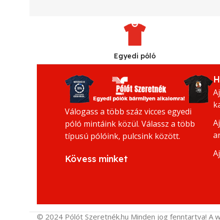
Egyedi póló
H
A
k
Válogass a több száz vicces egyedi
A
póló mintáink közül. Válassz a több
a
típusú pólóink, pulcsink között.
A
Kövess minket
© 2024 Pólót Szeretnék.hu Minden jog fenntartva! A w