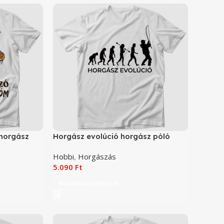
 horgász
Horgász evolúció horgász póló
Hobbi
,
Horgászás
5.090
Ft
Kosárba Helyezem