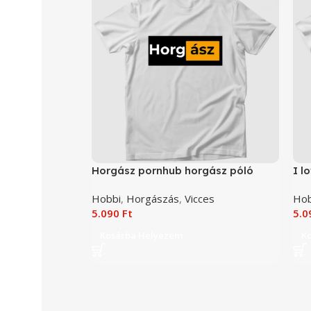
Horgász pornhub horgász póló
I l
Hobbi
,
Horgászás
,
Vicces
Hob
5.090
Ft
5.
Kosárba Helyezem
K