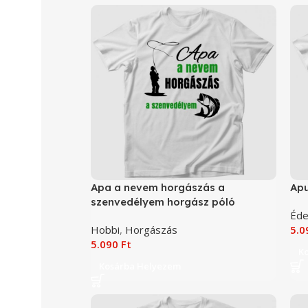
Apa a nevem horgászás a
Apu
szenvedélyem horgász póló
Éde
Hobbi
,
Horgászás
5.
5.090
Ft
K
Kosárba Helyezem