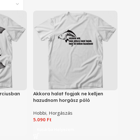
rciusban
Akkora halat fogjak ne kelljen
hazudnom horgász póló
Hobbi
,
Horgászás
5.090
Ft
Kosárba Helyezem