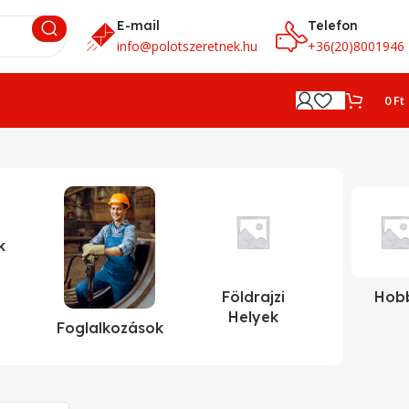
E-mail
Telefon
info@polotszeretnek.hu
+36(20)8001946
0
Ft
k
Földrajzi
Hob
Helyek
Foglalkozások