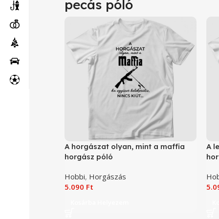
pecás póló
A horgászat olyan, mint a maffia
A l
horgász póló
hor
Hobbi
,
Horgászás
Hob
5.090
Ft
5.
Kosárba Helyezem
K