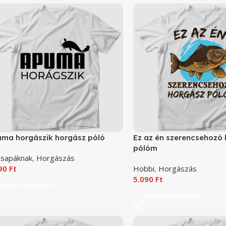
ma horgászik horgász póló
Ez az én szerencsehozó
pólóm
sapáknak
,
Horgászás
090
Ft
Hobbi
,
Horgászás
5.090
Ft
osárba Helyezem
Kosárba Helyezem