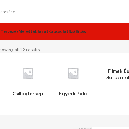
 Tervezés
Mérettáblázat
Kapcsolat
Szállítás
howing all 12 results
Filmek És
Sorozato
Csillagtérkép
Egyedi Póló