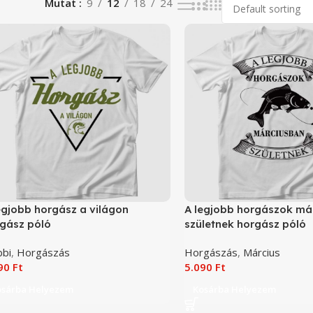
Mutat
9
12
18
24
egjobb horgász a világon
A legjobb horgászok má
gász póló
születnek horgász póló
bi
,
Horgászás
Horgászás
,
Március
090
Ft
5.090
Ft
osárba Helyezem
Kosárba Helyezem