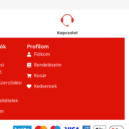
Kapcsolat
iók
Profilom
Fiókom
si
Rendeléseim
ó
Kosár
Szerződési
Kedvencek
eltételek
um