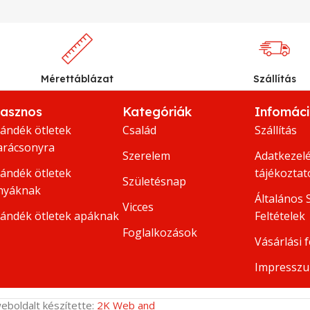
Mérettáblázat
Szállítás
asznos
Kategóriák
Infomác
jándék ötletek
Család
Szállítás
arácsonyra
Szerelem
Adatkezelé
jándék ötletek
tájékoztat
Születésnap
nyáknak
Általános 
Vicces
jándék ötletek apáknak
Feltételek
Foglalkozások
Vásárlási f
Impressz
eboldalt készítette:
2K Web and