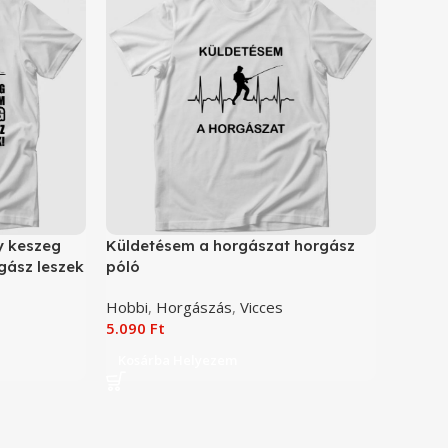
y keszeg
Küldetésem a horgászat horgász
gász leszek
póló
Hobbi
,
Horgászás
,
Vicces
5.090
Ft
Kosárba Helyezem