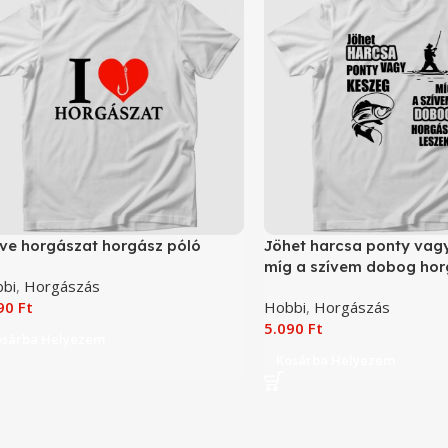
ove horgászat horgász póló
Jöhet harcsa ponty vag
míg a szívem dobog hor
bi
,
Horgászás
horgász póló
090
Ft
Hobbi
,
Horgászás
5.090
Ft
osárba Helyezem
Kosárba Helyezem