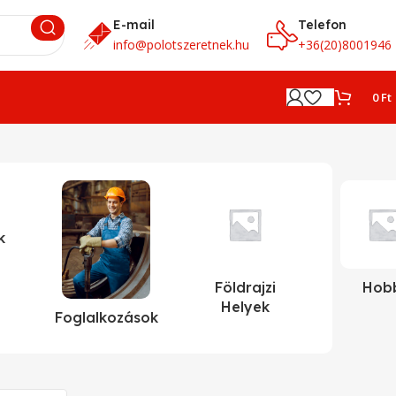
E-mail
Telefon
info@polotszeretnek.hu
+36(20)8001946
0
Ft
k
Földrajzi
Hob
Helyek
Foglalkozások