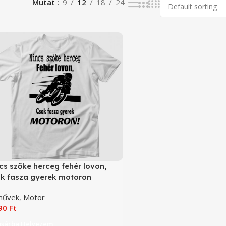
Mutat
9
12
18
24
cs szőke herceg fehér lovon,
k fasza gyerek motoron
oros póló
művek
,
Motor
090
Ft
osárba Helyezem