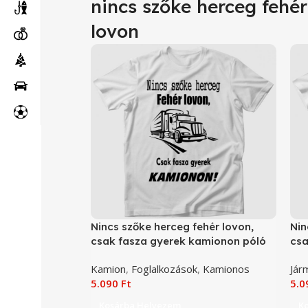
nincs szőke herceg fehér
lovon
Nincs szőke herceg fehér lovon,
Nin
csak fasza gyerek kamionon póló
csa
mot
Kamion
,
Foglalkozások
,
Kamionos
Jár
5.090
Ft
5.
Kosárba Helyezem
K