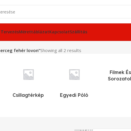
 Tervezés
Mérettáblázat
Kapcsolat
Szállítás
erceg fehér lovon”
Showing all 2 results
Filmek És
Sorozato
Csillagtérkép
Egyedi Póló