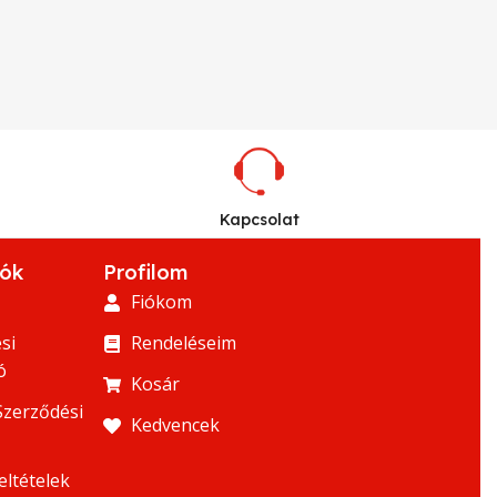
Kapcsolat
iók
Profilom
Fiókom
si
Rendeléseim
ó
Kosár
Szerződési
Kedvencek
eltételek