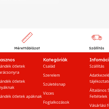
Mérettáblázat
Szállítás
asznos
Kategóriák
Infomác
jándék ötletek
Család
Szállítás
arácsonyra
Szerelem
Adatkezelé
jándék ötletek
tájékoztat
Születésnap
nyáknak
Általános 
Vicces
jándék ötletek apáknak
Feltételek
Foglalkozások
Vásárlási f