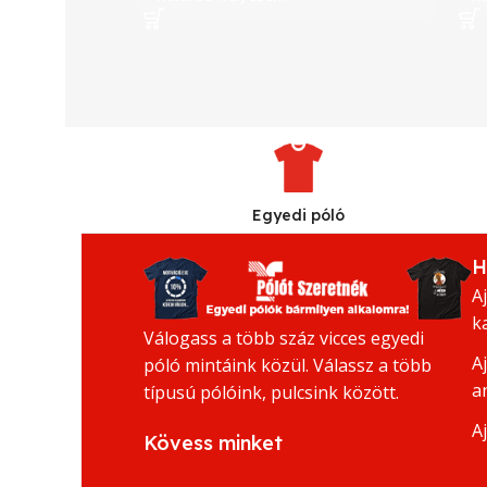
Egyedi póló
H
A
k
Válogass a több száz vicces egyedi
A
póló mintáink közül. Válassz a több
a
típusú pólóink, pulcsink között.
A
Kövess minket