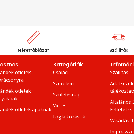
Mérettáblázat
Szállítás
asznos
Kategóriák
Infomác
jándék ötletek
Család
Szállítás
arácsonyra
Szerelem
Adatkezelé
jándék ötletek
tájékoztat
Születésnap
nyáknak
Általános 
Vicces
jándék ötletek apáknak
Feltételek
Foglalkozások
Vásárlási f
Impressz