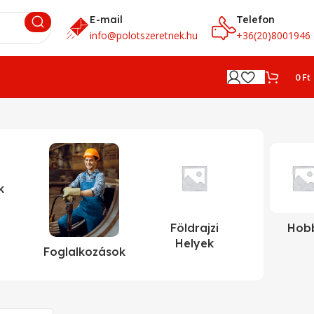
E-mail
Telefon
info@polotszeretnek.hu
+36(20)8001946
0
Ft
k
Földrajzi
Hob
Helyek
Foglalkozások