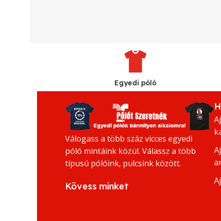
Egyedi póló
H
A
k
Válogass a több száz vicces egyedi
A
póló mintáink közül. Válassz a több
a
típusú pólóink, pulcsink között.
A
Kövess minket