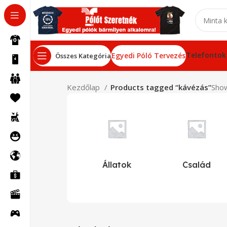
Telefontok
Egyedi Póló Tervezés
Összes Kategória
Kezdőlap
Products tagged “kávézás”
Show
Állatok
Család