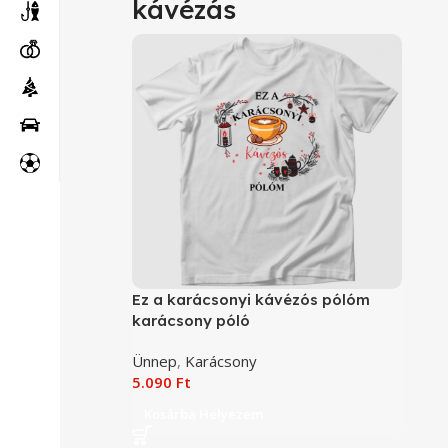
kávézás
Ez a karácsonyi kávézós pólóm
karácsony póló
Ünnep
,
Karácsony
5.090
Ft
Kosárba Helyezem