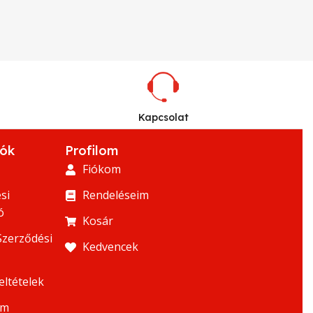
Kapcsolat
iók
Profilom
Fiókom
si
Rendeléseim
ó
Kosár
Szerződési
Kedvencek
eltételek
um