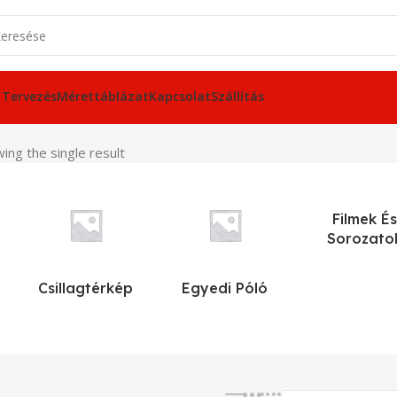
 Tervezés
Mérettáblázat
Kapcsolat
Szállítás
ing the single result
Filmek És
Sorozato
Csillagtérkép
Egyedi Póló