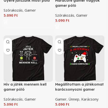
Gyere játszunk most póló
Hardcore gamer vagyok
gamer póló
Szórakozás
,
Gamer
5.090
Ft
Szórakozás
,
Gamer
5.090
Ft
Hív a játék mennem kell
Megállítottam a játékomat
gamer póló
karácsonyozni gamer
karácsony póló
Szórakozás
,
Gamer
Gamer
,
Ünnep
,
Karácsony
5.090
Ft
5.090
Ft