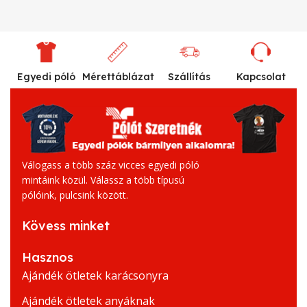
Egyedi póló
Mérettáblázat
Szállítás
Kapcsolat
Válogass a több száz vicces egyedi póló
mintáink közül. Válassz a több típusú
pólóink, pulcsink között.
Kövess minket
Hasznos
Ajándék ötletek karácsonyra
Ajándék ötletek anyáknak