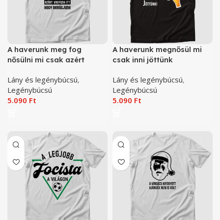
A haverunk meg fog
A haverunk megnősül mi
nősülni mi csak azért
csak inni jöttünk
vagyunk itt, hogy
legénybúcsú póló
Lány és legénybúcsú
,
Lány és legénybúcsú
,
berúgjunk legénybúcsú
Legénybúcsú
Legénybúcsú
póló
5.090
Ft
5.090
Ft