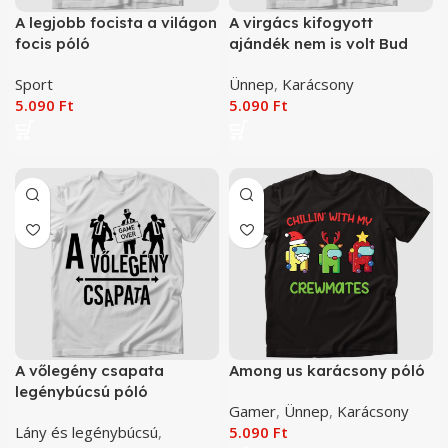
A legjobb focista a világon
A virgács kifogyott
focis póló
ajándék nem is volt Bud
Spencer karácsony póló
Sport
Ünnep
,
Karácsony
5.090
Ft
5.090
Ft
A vőlegény csapata
Among us karácsony póló
legénybúcsú póló
Gamer
,
Ünnep
,
Karácsony
Lány és legénybúcsú
,
5.090
Ft