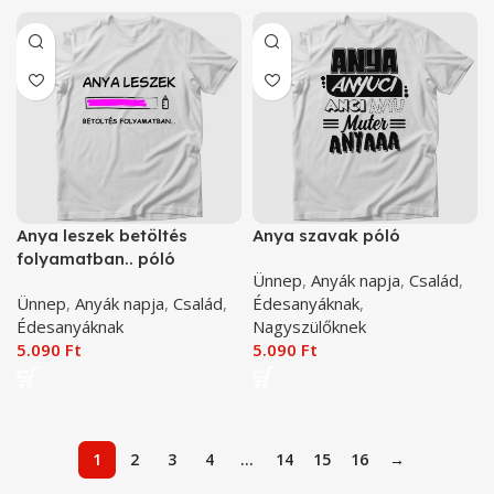
Anya leszek betöltés
Anya szavak póló
folyamatban.. póló
Ünnep
,
Anyák napja
,
Család
,
Ünnep
,
Anyák napja
,
Család
,
Édesanyáknak
,
Édesanyáknak
Nagyszülőknek
5.090
Ft
5.090
Ft
1
2
3
4
…
14
15
16
→