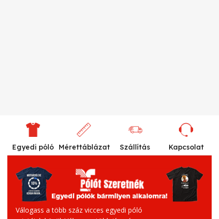
Egyedi póló
Mérettáblázat
Szállítás
Kapcsolat
Válogass a több száz vicces egyedi póló