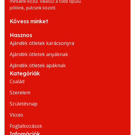
mintáink közül. Válassz a több típusú
pólóink, pulcsink között.
Kövess minket
Hasznos
Ajándék ötletek karácsonyra
Ajándék ötletek anyáknak
Ajándék ötletek apáknak
Kategóriák
Család
Szerelem
Születésnap
Vicces
Foglalkozások
Infomációk