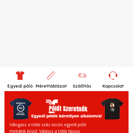
Egyedi póló
Mérettáblázat
Szállítás
Kapcsolat
Válogass a több száz vicces egyedi póló
mintáink közül. Válassz a több típusú