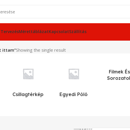
 Tervezés
Mérettáblázat
Kapcsolat
Szállítás
t ittam”
Showing the single result
Filmek És
Sorozato
Csillagtérkép
Egyedi Póló