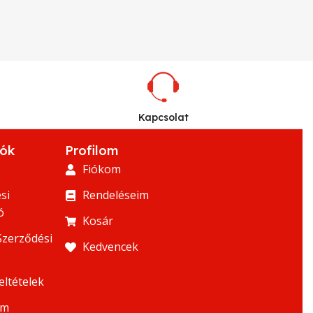
Kapcsolat
iók
Profilom
Fiókom
si
Rendeléseim
ó
Kosár
Szerződési
Kedvencek
eltételek
um