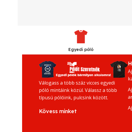
Egyedi póló
H
A
k
Válogass a több száz vicces egyedi
A
póló mintáink közül. Válassz a több
a
típusú pólóink, pulcsink között.
A
Kövess minket