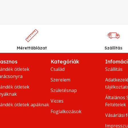
Mérettáblázat
Szállítás
asznos
Kategóriák
Infomác
jándék ötletek
Család
Szállítás
arácsonyra
Szerelem
Adatkezelé
jándék ötletek
tájékoztat
Születésnap
nyáknak
Általános 
Vicces
jándék ötletek apáknak
Feltételek
Foglalkozások
Vásárlási f
Impressz