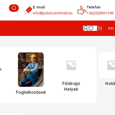
E-mail
Telefon
info@polotszeretnek.hu
+36(20)8001946
0
Ft
k
Földrajzi
Hob
Helyek
Foglalkozások