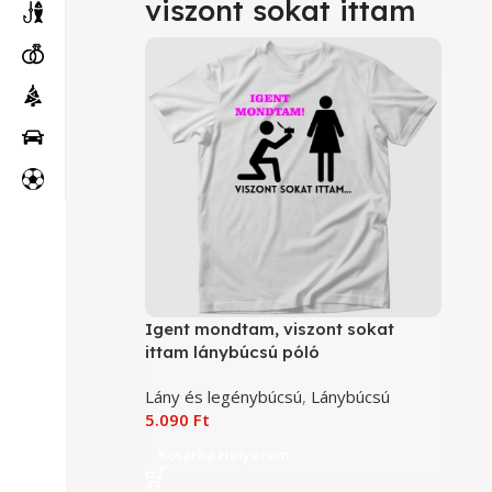
viszont sokat ittam
Igent mondtam, viszont sokat
ittam lánybúcsú póló
Lány és legénybúcsú
,
Lánybúcsú
5.090
Ft
Kosárba Helyezem