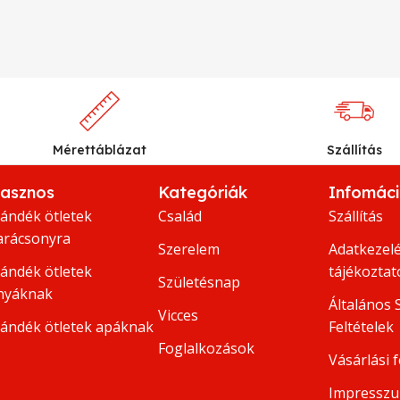
Mérettáblázat
Szállítás
asznos
Kategóriák
Infomác
jándék ötletek
Család
Szállítás
arácsonyra
Szerelem
Adatkezelé
jándék ötletek
tájékoztat
Születésnap
nyáknak
Általános 
Vicces
jándék ötletek apáknak
Feltételek
Foglalkozások
Vásárlási f
Impressz