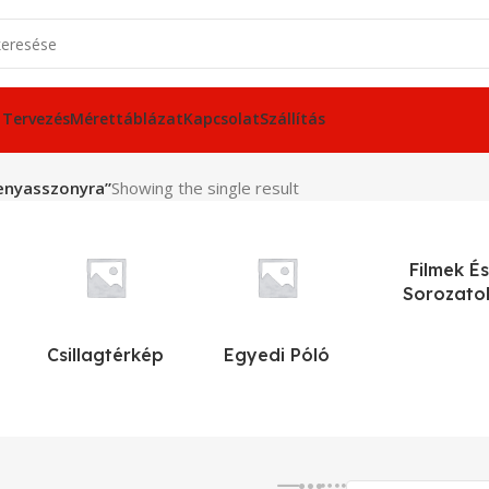
 Tervezés
Mérettáblázat
Kapcsolat
Szállítás
enyasszonyra”
Showing the single result
Filmek És
Sorozato
Csillagtérkép
Egyedi Póló