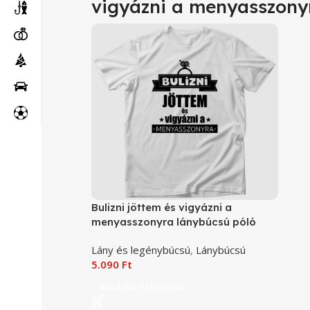
vigyázni a menyasszony
Bulizni jöttem és vigyázni a
menyasszonyra lánybúcsú póló
Lány és legénybúcsú
,
Lánybúcsú
5.090
Ft
Kosárba Helyezem