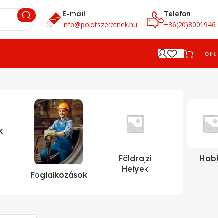
E-mail
Telefon
info@polotszeretnek.hu
+36(20)8001946
0
Ft
k
Földrajzi
Hob
Helyek
Foglalkozások