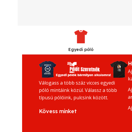
Egyedi póló
H
A
k
Válogass a több száz vicces egyedi
A
póló mintáink közül. Válassz a több
a
típusú pólóink, pulcsink között.
A
Kövess minket