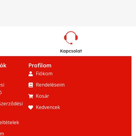
Kapcsolat
iók
Profilom
Fiókom
si
Rendeléseim
ó
Kosár
Szerződési
Kedvencek
eltételek
um