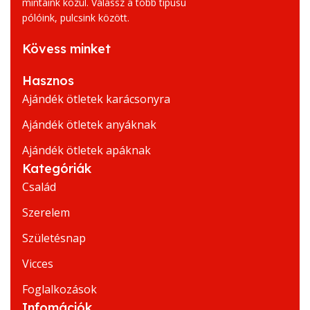
mintáink közül. Válassz a több típusú
pólóink, pulcsink között.
Kövess minket
Hasznos
Ajándék ötletek karácsonyra
Ajándék ötletek anyáknak
Ajándék ötletek apáknak
Kategóriák
Család
Szerelem
Születésnap
Vicces
Foglalkozások
Infomációk