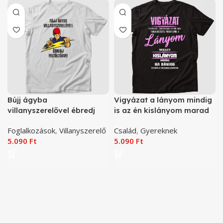
Bújj ágyba
Vigyázat a lányom mindig
villanyszerelővel ébredj
is az én kislányom marad
feltöltődve póló
póló
Foglalkozások
,
Villanyszerelő
Család
,
Gyereknek
5.090
Ft
5.090
Ft