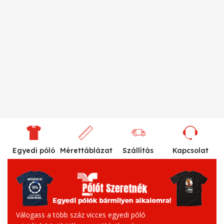
Egyedi póló
Mérettáblázat
Szállítás
Kapcsolat
Válogass a több száz vicces egyedi póló