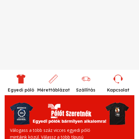
Egyedi póló
Mérettáblázat
Szállítás
Kapcsolat
Válogass a több száz vicces egyedi póló
mintáink közül. Válassz a több típusú