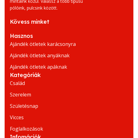
mintáink közül. Válassz a több típusú
pólóink, pulcsink között.
Kövess minket
Hasznos
Ajándék ötletek karácsonyra
Ajándék ötletek anyáknak
Ajándék ötletek apáknak
Kategóriák
Család
Szerelem
Születésnap
Vicces
Foglalkozások
Infomációk