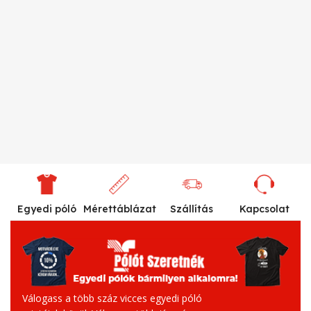
Egyedi póló
Mérettáblázat
Szállítás
Kapcsolat
Válogass a több száz vicces egyedi póló