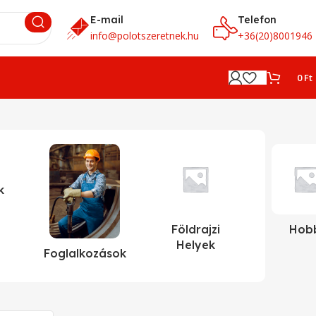
E-mail
Telefon
info@polotszeretnek.hu
+36(20)8001946
0
Ft
k
Földrajzi
Hob
Helyek
Foglalkozások