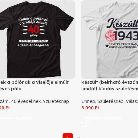
ek a pólónak a viselője elmúlt
Készült (beírható évszá
éves póló
limitált kiadás születés
szám
,
40 éveseknek
,
Születésnap
Ünnep
,
Születésnap
,
Válas
090
Ft
5.090
Ft
osárba Helyezem
Kosárba Helyezem