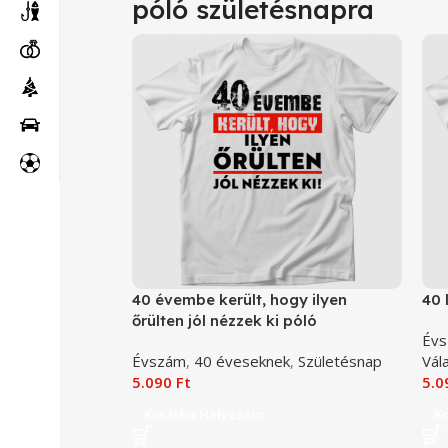
póló születésnapra
40 évembe került, hogy ilyen
40 
őrülten jól nézzek ki póló
Év
Évszám
,
40 éveseknek
,
Születésnap
Vál
5.090
Ft
5.
Kosárba Helyezem
K