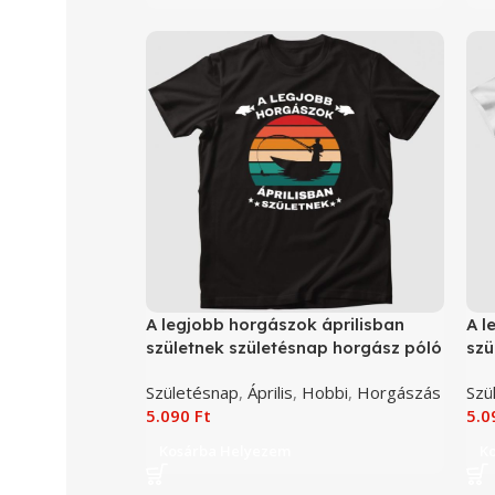
A legjobb horgászok áprilisban
A l
születnek születésnap horgász póló
szü
Születésnap
,
Április
,
Hobbi
,
Horgászás
Szü
5.090
Ft
5.
Kosárba Helyezem
K