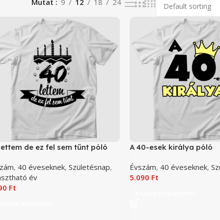
Mutat
9
12
18
24
lettem de ez fel sem tűnt póló
A 40-esek királya póló
szám
,
40 éveseknek
,
Születésnap
,
Évszám
,
40 éveseknek
,
Sz
asztható év
5.090
Ft
090
Ft
Kosárba Helyezem
osárba Helyezem