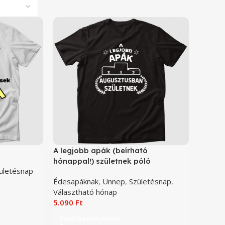
A legjobb apák (beírható
hónappal!) születnek póló
ületésnap
Édesapáknak
,
Ünnep
,
Születésnap
,
Választható hónap
5.090
Ft
Kosárba Helyezem