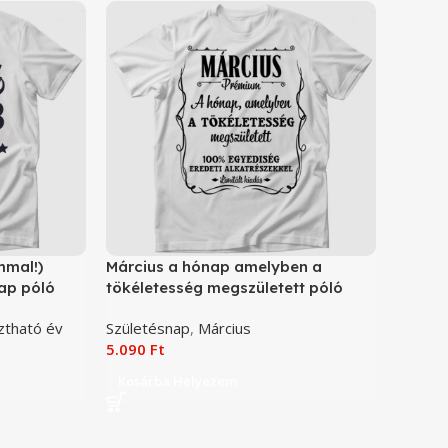
mmal!)
Március a hónap amelyben a
nap póló
tökéletesség megszületett póló
ztható év
Születésnap
,
Március
5.090
Ft
Kosárba Helyezem