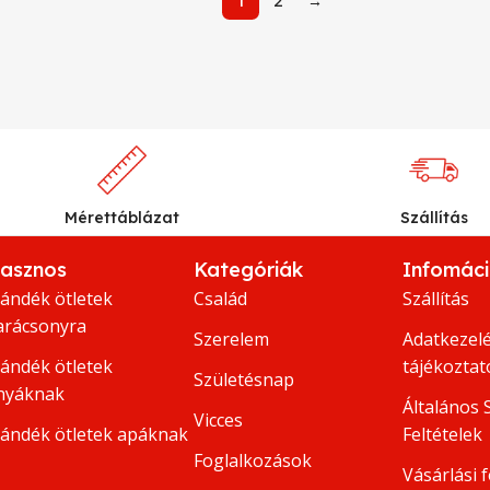
1
2
→
Mérettáblázat
Szállítás
asznos
Kategóriák
Infomác
jándék ötletek
Család
Szállítás
arácsonyra
Szerelem
Adatkezelé
jándék ötletek
tájékoztat
Születésnap
nyáknak
Általános 
Vicces
jándék ötletek apáknak
Feltételek
Foglalkozások
Vásárlási f