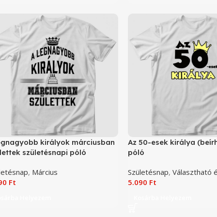
egnagyobb királyok márciusban
Az 50-esek királya (beír
lettek születésnapi póló
póló
letésnap
,
Március
Születésnap
,
Választható 
090
Ft
5.090
Ft
osárba Helyezem
Kosárba Helyezem