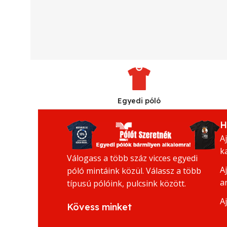
Egyedi póló
H
A
k
Válogass a több száz vicces egyedi
A
póló mintáink közül. Válassz a több
a
típusú pólóink, pulcsink között.
A
Kövess minket