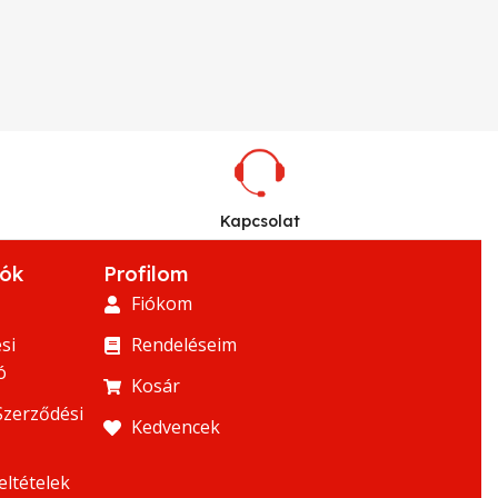
Kapcsolat
iók
Profilom
Fiókom
si
Rendeléseim
ó
Kosár
Szerződési
Kedvencek
eltételek