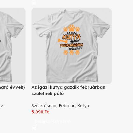
ható évvel!)
Az igazi kutya gazdik februárban
születnek póló
év
Születésnap
,
Február
,
Kutya
5.090
Ft
Kosárba Helyezem