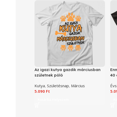
Az igazi kutya gazdik márciusban
Enn
születnek póló
40 
Kutya
,
Születésnap
,
Március
Év
5.090
Ft
5.
Kosárba Helyezem
K