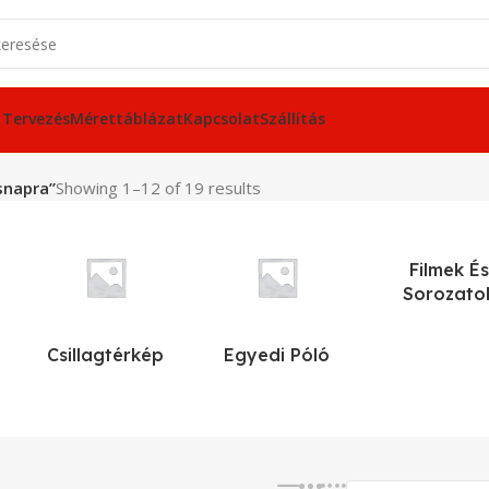
 Tervezés
Mérettáblázat
Kapcsolat
Szállítás
snapra”
Showing 1–12 of 19 results
Filmek És
Sorozato
Csillagtérkép
Egyedi Póló