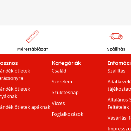
Mérettáblázat
Szállítás
asznos
Kategóriák
Infomác
jándék ötletek
Család
Szállítás
arácsonyra
Szerelem
Adatkezelé
jándék ötletek
tájékoztat
Születésnap
nyáknak
Általános 
Vicces
jándék ötletek apáknak
Feltételek
Foglalkozások
Vásárlási f
Impressz