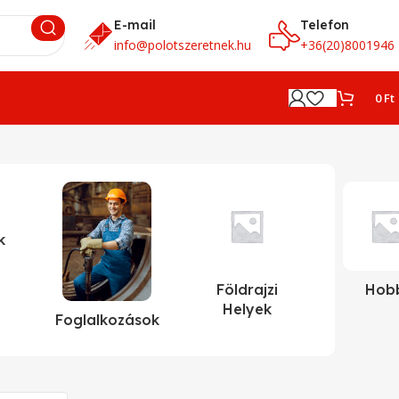
E-mail
Telefon
info@polotszeretnek.hu
+36(20)8001946
0
Ft
k
Földrajzi
Hob
Helyek
Foglalkozások