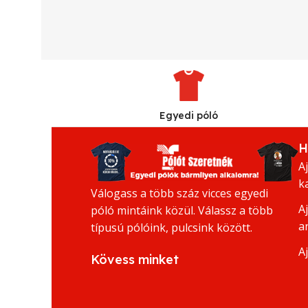
Egyedi póló
H
A
k
Válogass a több száz vicces egyedi
A
póló mintáink közül. Válassz a több
a
típusú pólóink, pulcsink között.
A
Kövess minket