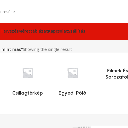
 Tervezés
Mérettáblázat
Kapcsolat
Szállítás
k mint más”
Showing the single result
Filmek És
Sorozato
Csillagtérkép
Egyedi Póló