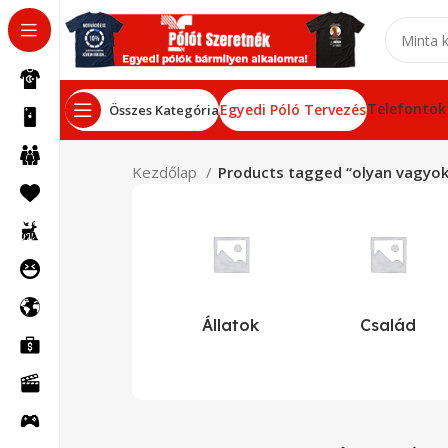
Telefontok
Egyedi Póló Tervezés
Összes Kategória
Kezdőlap
Products tagged “olyan vagyo
Állatok
Család