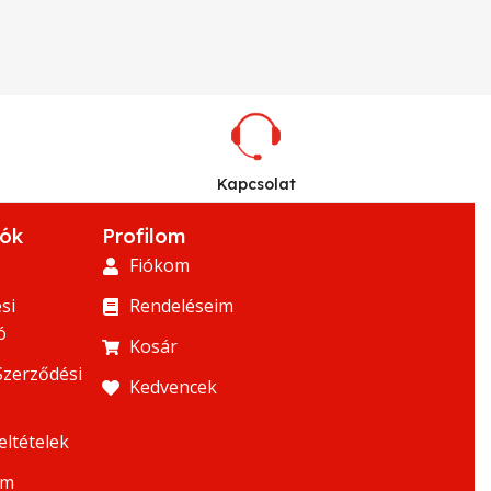
Kapcsolat
iók
Profilom
Fiókom
si
Rendeléseim
ó
Kosár
Szerződési
Kedvencek
eltételek
um