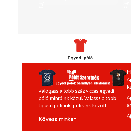
Egyedi póló
H
A
k
Válogass a több száz vicces egyedi
A
póló mintáink közül. Válassz a több
a
típusú pólóink, pulcsink között.
A
Kövess minket