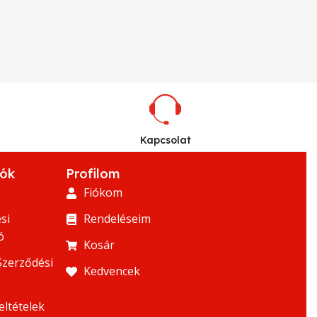
Kapcsolat
iók
Profilom
Fiókom
si
Rendeléseim
ó
Kosár
Szerződési
Kedvencek
eltételek