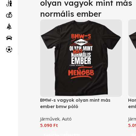
olyan vagyok mint más
normális ember
BMW-s vagyok olyan mint más
Hon
ember bmw póló
emb
Járművek
,
Autó
Jár
5.090
Ft
5.
Kosárba Helyezem
K