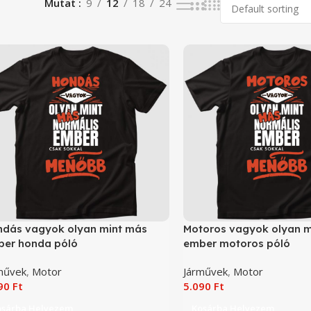
Mutat
9
12
18
24
dás vagyok olyan mint más
Motoros vagyok olyan m
er honda póló
ember motoros póló
művek
,
Motor
Járművek
,
Motor
090
Ft
5.090
Ft
osárba Helyezem
Kosárba Helyezem