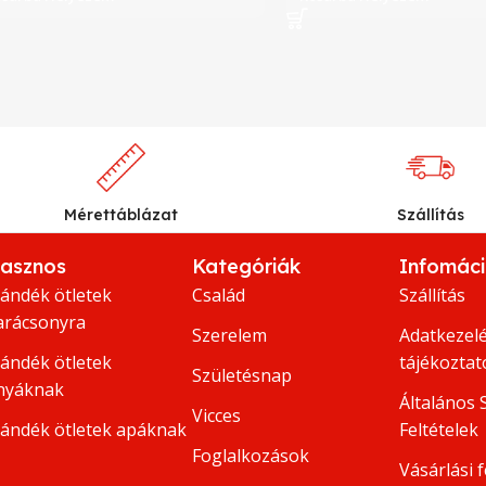
Mérettáblázat
Szállítás
asznos
Kategóriák
Infomác
jándék ötletek
Család
Szállítás
arácsonyra
Szerelem
Adatkezelé
jándék ötletek
tájékoztat
Születésnap
nyáknak
Általános 
Vicces
jándék ötletek apáknak
Feltételek
Foglalkozások
Vásárlási f