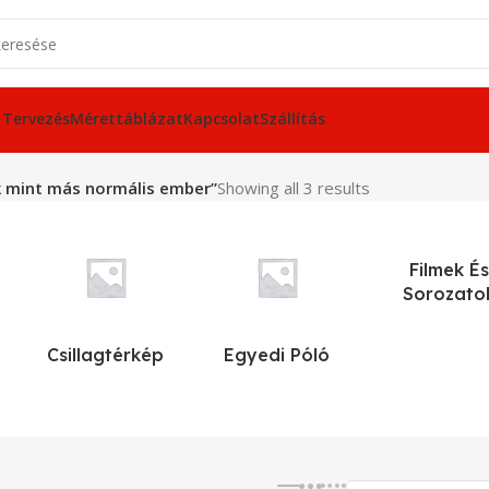
 Tervezés
Mérettáblázat
Kapcsolat
Szállítás
k mint más normális ember”
Showing all 3 results
Filmek És
Sorozato
Csillagtérkép
Egyedi Póló