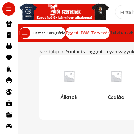
Telefontok
Egyedi Póló Tervezés
Összes Kategória
Kezdőlap
Products tagged “olyan vagyo
Állatok
Család