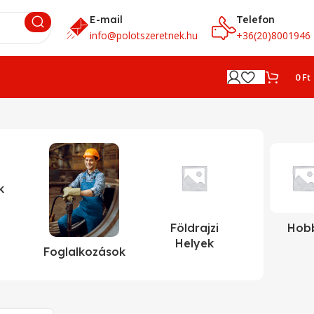
E-mail
Telefon
info@polotszeretnek.hu
+36(20)8001946
0
Ft
k
Földrajzi
Hob
Helyek
Foglalkozások