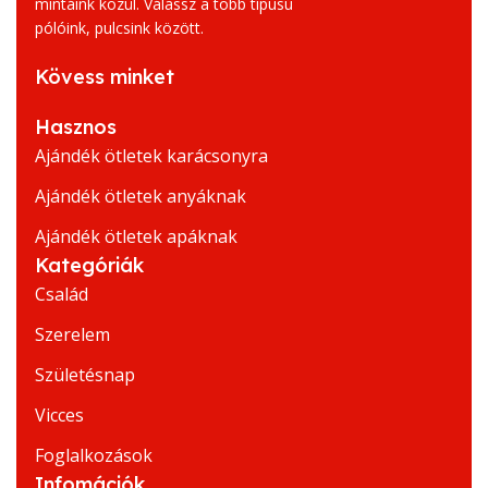
mintáink közül. Válassz a több típusú
pólóink, pulcsink között.
Kövess minket
Hasznos
Ajándék ötletek karácsonyra
Ajándék ötletek anyáknak
Ajándék ötletek apáknak
Kategóriák
Család
Szerelem
Születésnap
Vicces
Foglalkozások
Infomációk