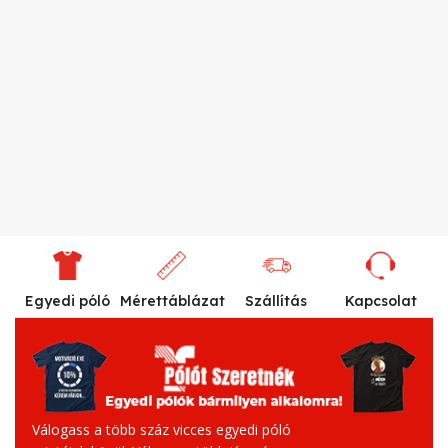
Egyedi póló
Mérettáblázat
Szállítás
Kapcsolat
Válogass a több száz vicces egyedi póló