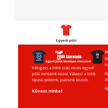
Egyedi póló
H
A
k
Válogass a több száz vicces egyedi
A
póló mintáink közül. Válassz a több
a
típusú pólóink, pulcsink között.
A
Kövess minket