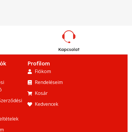
Kapcsolat
iók
Profilom
Fiókom
si
Rendeléseim
ó
Kosár
Szerződési
Kedvencek
eltételek
um