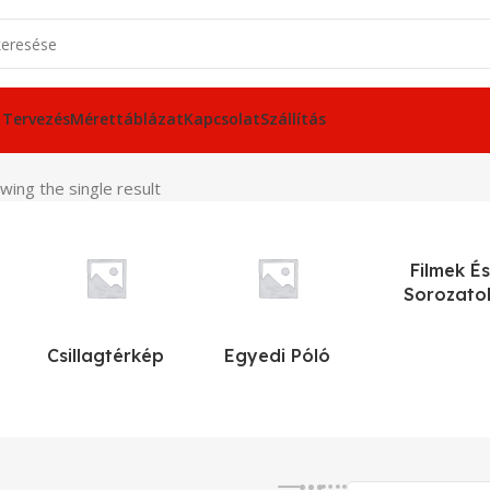
 Tervezés
Mérettáblázat
Kapcsolat
Szállítás
wing the single result
Filmek És
Sorozato
Csillagtérkép
Egyedi Póló