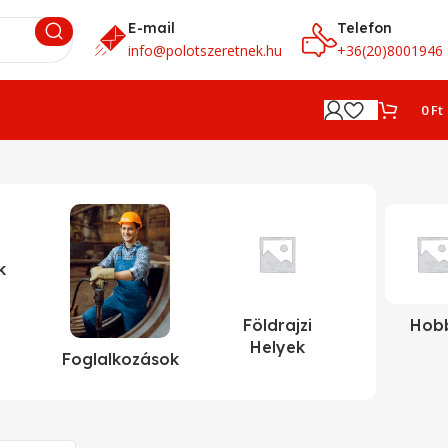
E-mail
Telefon
info@polotszeretnek.hu
+36(20)8001946
0
Ft
k
Földrajzi
Hob
Helyek
Foglalkozások