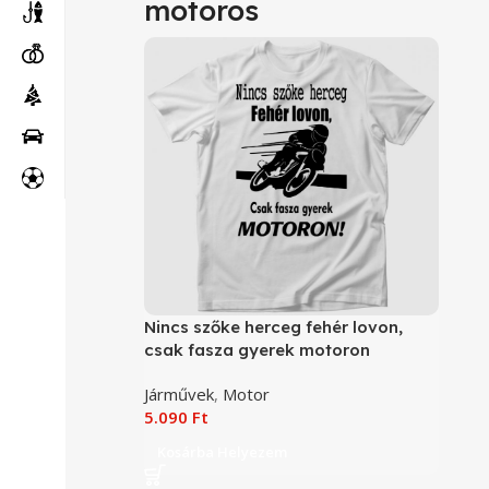
motoros
Nincs szőke herceg fehér lovon,
csak fasza gyerek motoron
motoros póló
Járművek
,
Motor
5.090
Ft
Kosárba Helyezem