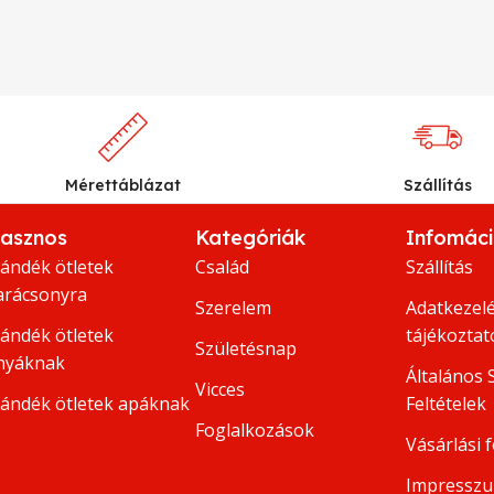
Mérettáblázat
Szállítás
asznos
Kategóriák
Infomác
jándék ötletek
Család
Szállítás
arácsonyra
Szerelem
Adatkezelé
jándék ötletek
tájékoztat
Születésnap
nyáknak
Általános 
Vicces
jándék ötletek apáknak
Feltételek
Foglalkozások
Vásárlási f
Impressz