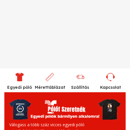
Egyedi póló
Mérettáblázat
Szállítás
Kapcsolat
Válogass a több száz vicces egyedi póló