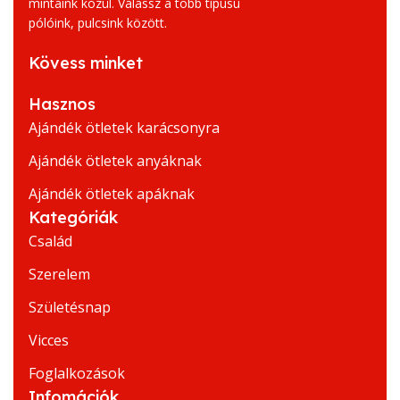
mintáink közül. Válassz a több típusú
pólóink, pulcsink között.
Kövess minket
Hasznos
Ajándék ötletek karácsonyra
Ajándék ötletek anyáknak
Ajándék ötletek apáknak
Kategóriák
Család
Szerelem
Születésnap
Vicces
Foglalkozások
Infomációk