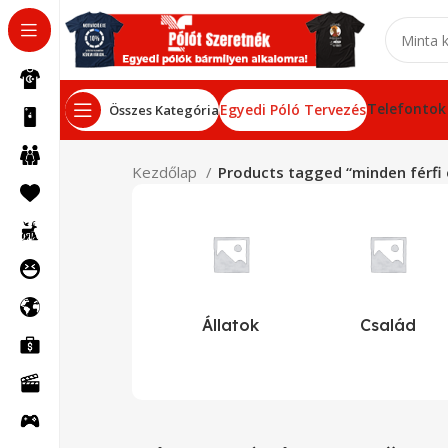
Telefontok
Egyedi Póló Tervezés
Összes Kategória
Kezdőlap
Products tagged “minden férfi
Állatok
Család