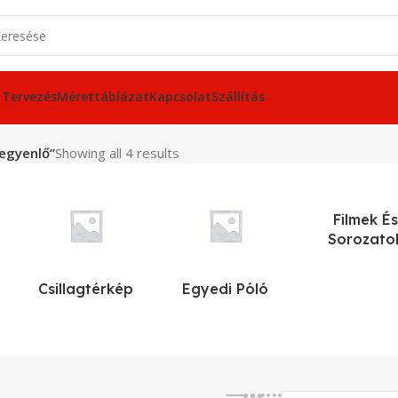
 Tervezés
Mérettáblázat
Kapcsolat
Szállítás
 egyenlő”
Showing all 4 results
Filmek És
Sorozato
Csillagtérkép
Egyedi Póló