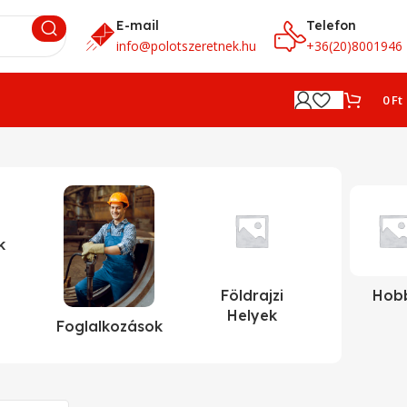
E-mail
Telefon
info@polotszeretnek.hu
+36(20)8001946
0
Ft
k
Földrajzi
Hob
Helyek
Foglalkozások