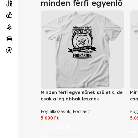
minden férfi egyenlő
Minden férfi egyenlőnek születik, de
Min
csak a legjobbak lesznek
csa
fodrászok póló
pól
Foglalkozások
,
Fodrász
Fog
5.090
Ft
5.
Kosárba Helyezem
K