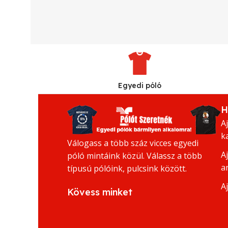
Egyedi póló
H
A
k
Válogass a több száz vicces egyedi
A
póló mintáink közül. Válassz a több
a
típusú pólóink, pulcsink között.
A
Kövess minket