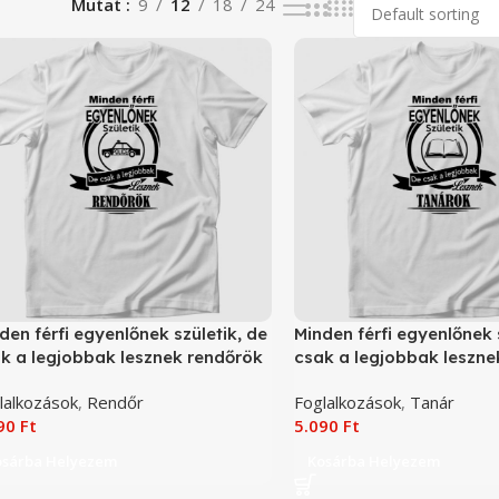
Mutat
9
12
18
24
den férfi egyenlőnek születik, de
Minden férfi egyenlőnek 
k a legjobbak lesznek rendőrök
csak a legjobbak leszne
ó
póló
lalkozások
,
Rendőr
Foglalkozások
,
Tanár
090
Ft
5.090
Ft
osárba Helyezem
Kosárba Helyezem