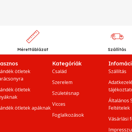
Mérettáblázat
Szállítás
asznos
Kategóriák
Infomác
jándék ötletek
Család
Szállítás
arácsonyra
Szerelem
Adatkezelé
jándék ötletek
tájékoztat
Születésnap
nyáknak
Általános 
Vicces
jándék ötletek apáknak
Feltételek
Foglalkozások
Vásárlási f
Impressz