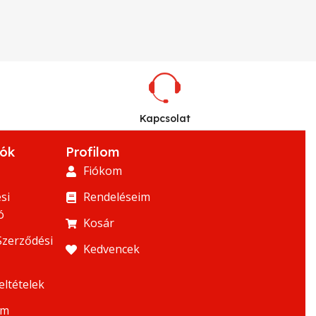
Kapcsolat
iók
Profilom
Fiókom
si
Rendeléseim
ó
Kosár
Szerződési
Kedvencek
eltételek
um