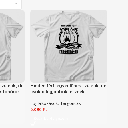
születik, de
Minden férfi egyenlőnek születik, de
k tanárok
csak a legjobbak lesznek
targoncások póló
Foglalkozások
,
Targoncás
5.090
Ft
Kosárba Helyezem