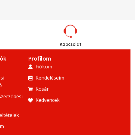
Kapcsolat
iók
Profilom
Fiókom
si
Rendeléseim
ó
Kosár
Szerződési
Kedvencek
eltételek
um