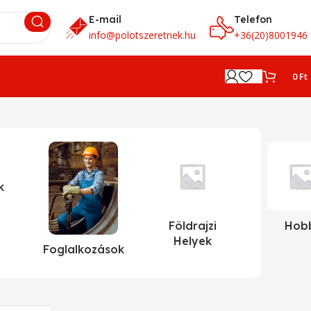
E-mail
Telefon
info@polotszeretnek.hu
+36(20)8001946
0
Ft
k
Földrajzi
Hob
Helyek
Foglalkozások