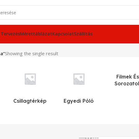
 Tervezés
Mérettáblázat
Kapcsolat
Szállítás
ia”
Showing the single result
Filmek És
Sorozato
Csillagtérkép
Egyedi Póló