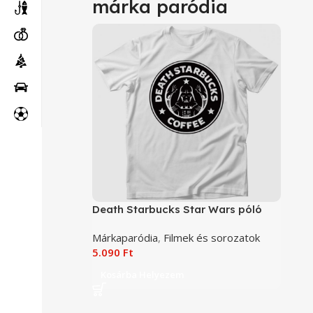
márka paródia
Death Starbucks Star Wars póló
Márkaparódia
,
Filmek és sorozatok
5.090
Ft
Kosárba Helyezem