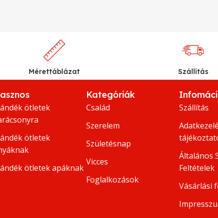
Mérettáblázat
Szállítás
asznos
Kategóriák
Infomác
jándék ötletek
Család
Szállítás
arácsonyra
Szerelem
Adatkezelé
jándék ötletek
tájékoztat
Születésnap
nyáknak
Általános 
Vicces
jándék ötletek apáknak
Feltételek
Foglalkozások
Vásárlási f
Impressz