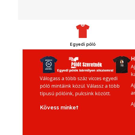
Egyedi póló
H
A
k
Válogass a több száz vicces egyedi
A
póló mintáink közül. Válassz a több
a
típusú pólóink, pulcsink között.
A
Kövess minket