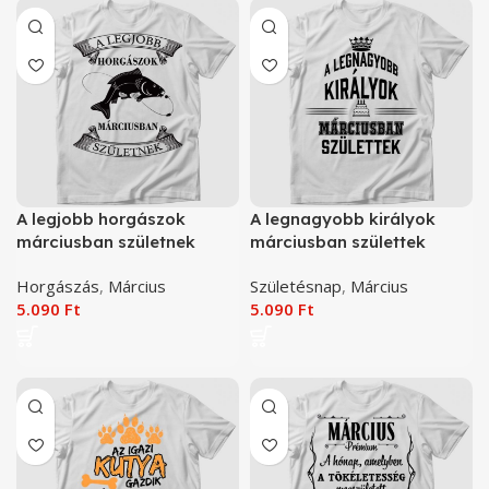
A legjobb horgászok
A legnagyobb királyok
márciusban születnek
márciusban születtek
horgász póló
születésnapi póló
Horgászás
,
Március
Születésnap
,
Március
5.090
Ft
5.090
Ft