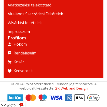
Adatkezelési tájékoztató
Általános Szerződési Feltételek
Vásárlási feltételek
Impresszum
Profilom
Fiókom
Rendeléseim
Kosár
Kedvencek
© 2024 Pólót Szeretnék.hu Minden jog fenntartva! A
weboldalt készítette:
2K Web and Design
0