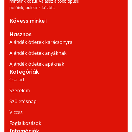
mintáink közül. Válassz a több típusú
pólóink, pulcsink között.
Kövess minket
Hasznos
Ajándék ötletek karácsonyra
Ajándék ötletek anyáknak
Ajándék ötletek apáknak
Kategóriák
Család
Szerelem
Születésnap
Vicces
Foglalkozások
Infomációk