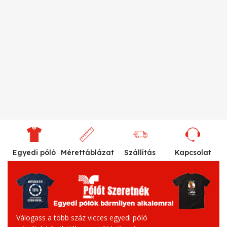
Egyedi póló
Mérettáblázat
Szállítás
Kapcsolat
Válogass a több száz vicces egyedi póló