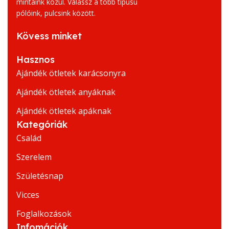
mintáink közül. Válassz a több típusú
pólóink, pulcsink között.
Kövess minket
Hasznos
Ajándék ötletek karácsonyra
Ajándék ötletek anyáknak
Ajándék ötletek apáknak
Kategóriák
Család
Szerelem
Születésnap
Vicces
Foglalkozások
Infomációk