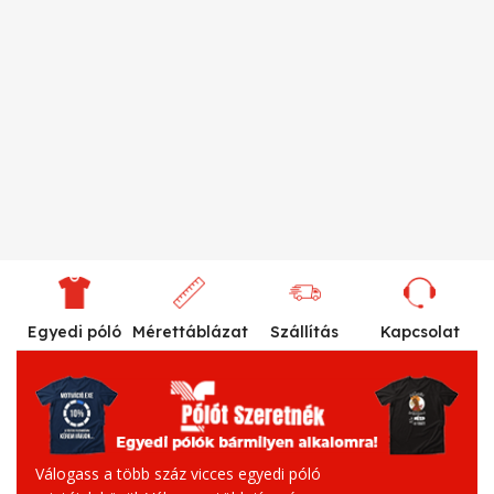
Egyedi póló
Mérettáblázat
Szállítás
Kapcsolat
Válogass a több száz vicces egyedi póló