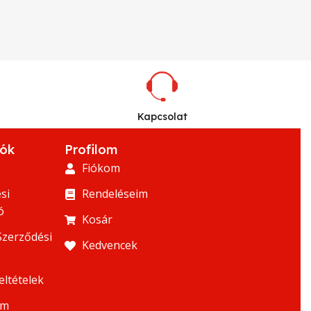
Kapcsolat
iók
Profilom
Fiókom
si
Rendeléseim
ó
Kosár
Szerződési
Kedvencek
eltételek
um