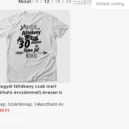
Mutat
9
12
18
24
legyél féltékeny csak mert
írható évszámmal!) évesen is
en jól nézek ki születésnap póló
nep
,
Születésnap
,
Választható év
090
Ft
osárba Helyezem