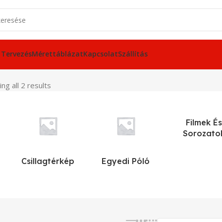
 Tervezés
Mérettáblázat
Kapcsolat
Szállítás
ng all 2 results
Filmek És
Sorozato
Csillagtérkép
Egyedi Póló