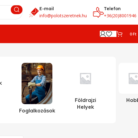
E-mail
Telefon
info@polotszeretnek.hu
+36(20)8001946
0
Ft
k
Földrajzi
Hob
Helyek
Foglalkozások