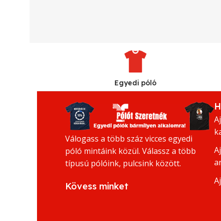
Egyedi póló
H
A
k
Válogass a több száz vicces egyedi
A
póló mintáink közül. Válassz a több
a
típusú pólóink, pulcsink között.
A
Kövess minket