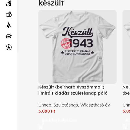
készült
Készült (beírható évszámmal!)
Ne 
limitált kiadás születésnap póló
(be
ily
Ünnep
,
Születésnap
,
Választható év
Ün
5.090
Ft
5.
Kosárba Helyezem
K