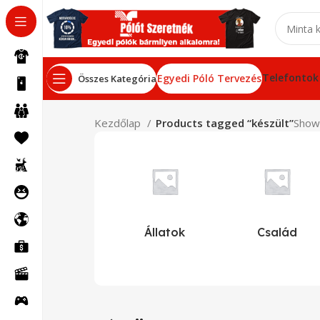
Telefontok
Egyedi Póló Tervezés
Összes Kategória
Kezdőlap
Products tagged “készült”
Showi
Állatok
Család