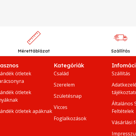
Mérettáblázat
Szállítás
asznos
Kategóriák
Infomác
jándék ötletek
Család
Szállítás
arácsonyra
Szerelem
Adatkezelé
jándék ötletek
tájékoztat
Születésnap
nyáknak
Általános 
Vicces
jándék ötletek apáknak
Feltételek
Foglalkozások
Vásárlási f
Impressz